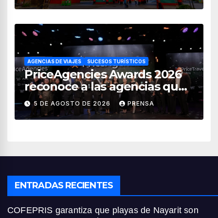
AGENCIAS DE VIAJES
SUCESOS TURÍSTICOS
PriceAgencies Awards 2026
reconoce a las agencias que
impulsan el crecimiento del
5 DE AGOSTO DE 2026
PRENSA
turismo en México
ENTRADAS RECIENTES
COFEPRIS garantiza que playas de Nayarit son