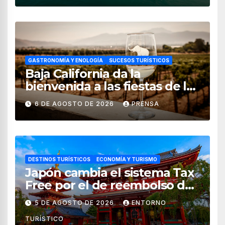
GASTRONOMÍA Y ENOLOGÍA
SUCESOS TURÍSTICOS
Baja California da la
bienvenida a las fiestas de la
vendimia 2026
6 DE AGOSTO DE 2026
PRENSA
DESTINOS TURÍSTICOS
ECONOMÍA Y TURISMO
Japón cambia el sistema Tax
Free por el de reembolso de
impuestos desde noviembre
5 DE AGOSTO DE 2026
ENTORNO
de 2026
TURÍSTICO