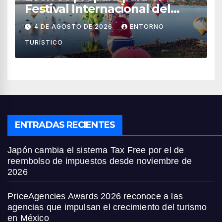
Festival Internacional del
Globo 2026 con pilotos de 25
4 DE AGOSTO DE 2026
ENTORNO
países
TURÍSTICO
ENTRADAS RECIENTES
Japón cambia el sistema Tax Free por el de
reembolso de impuestos desde noviembre de
2026
PriceAgencies Awards 2026 reconoce a las
agencias que impulsan el crecimiento del turismo
en México