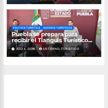
POLÍTICA TURÍSTICA
SUCESOS TURÍSTICOS
Puebla se prepara para
recibir el Tianguis Turístico
México 2027
AGO 4, 2026
ENTORNO TURÍSTICO