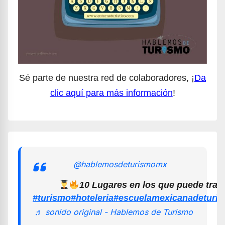
Sé parte de nuestra red de colaboradores, ¡
Da
clic aquí para más información
!
@hablemosdeturismomx
10 Lugares en los que puede trab
#turismo
#hoteleria
#escuelamexicanadeturi
♬ sonido original - Hablemos de Turismo