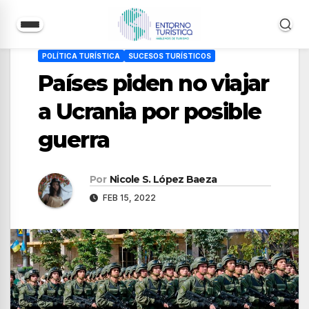
Saltar
POLÍTICA TURÍSTICA
SUCESOS TURÍSTICOS
al
Países piden no viajar
contenido
a Ucrania por posible
guerra
Por
Nicole S. López Baeza
FEB 15, 2022