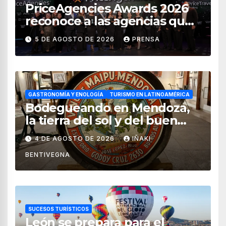
PriceAgencies Awards 2026
reconoce a las agencias que
impulsan el crecimiento del
5 DE AGOSTO DE 2026
PRENSA
turismo en México
GASTRONOMÍA Y ENOLOGÍA
TURISMO EN LATINOAMÉRICA
Bodegueando en Mendoza,
la tierra del sol y del buen
vino
4 DE AGOSTO DE 2026
IÑAKI
BENTIVEGNA
SUCESOS TURÍSTICOS
León se prepara para el