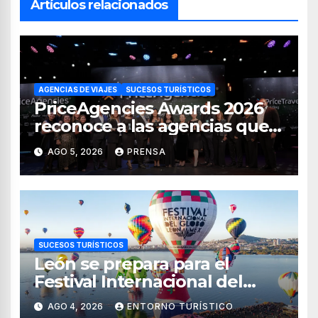
Artículos relacionados
AGENCIAS DE VIAJES
SUCESOS TURÍSTICOS
PriceAgencies Awards 2026
reconoce a las agencias que
impulsan el crecimiento del
AGO 5, 2026
PRENSA
turismo en México
SUCESOS TURÍSTICOS
León se prepara para el
Festival Internacional del
Globo 2026 con pilotos de 25
AGO 4, 2026
ENTORNO TURÍSTICO
países