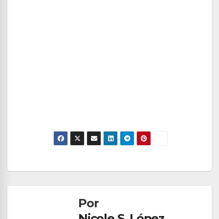
Navegación
de
Por
entradas
Nicole S. López