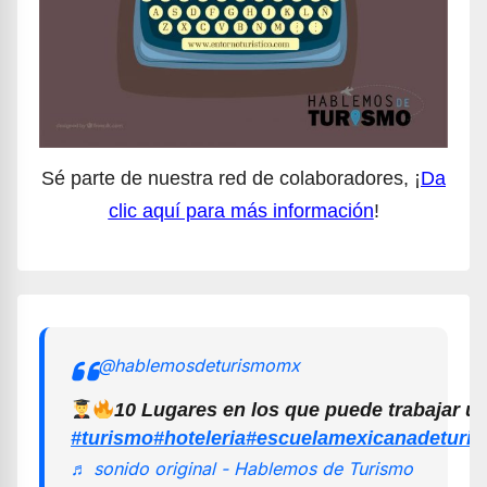
Sé parte de nuestra red de colaboradores, ¡
Da
clic aquí para más información
!
@hablemosdeturismomx
10 Lugares en los que puede trabajar u
#turismo
#hoteleria
#escuelamexicanadeturi
♬ sonido original - Hablemos de Turismo