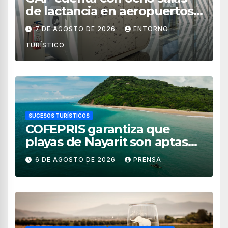
de lactancia en aeropuertos
de México
7 DE AGOSTO DE 2026
ENTORNO
TURÍSTICO
SUCESOS TURÍSTICOS
COFEPRIS garantiza que
playas de Nayarit son aptas
para uso recreativo
6 DE AGOSTO DE 2026
PRENSA