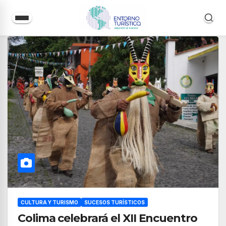
Saltar
al
contenido
CULTURA Y TURISMO
SUCESOS TURÍSTICOS
Colima celebrará el XII Encuentro