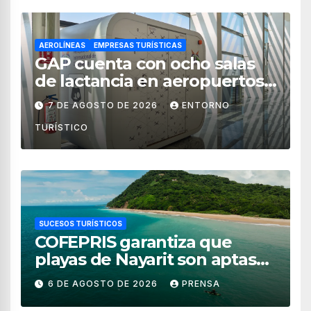
AEROLÍNEAS
EMPRESAS TURÍSTICAS
GAP cuenta con ocho salas
de lactancia en aeropuertos
de México
7 DE AGOSTO DE 2026
ENTORNO
TURÍSTICO
SUCESOS TURÍSTICOS
COFEPRIS garantiza que
playas de Nayarit son aptas
para uso recreativo
6 DE AGOSTO DE 2026
PRENSA