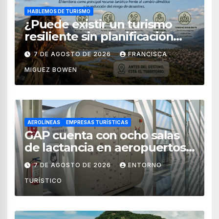
HABLEMOS DE TURISMO
¿Puede existir un turismo
resiliente sin planificación
territorial?
7 DE AGOSTO DE 2026
FRANCISCA
MIGUEZ BOWEN
AEROLÍNEAS
EMPRESAS TURÍSTICAS
GAP cuenta con ocho salas
de lactancia en aeropuertos
de México
7 DE AGOSTO DE 2026
ENTORNO
TURÍSTICO