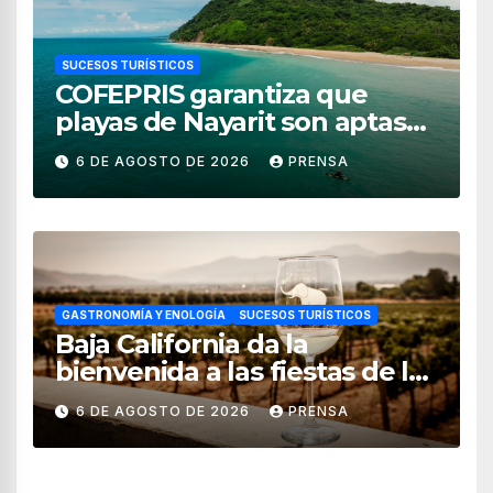
SUCESOS TURÍSTICOS
COFEPRIS garantiza que
playas de Nayarit son aptas
para uso recreativo
6 DE AGOSTO DE 2026
PRENSA
GASTRONOMÍA Y ENOLOGÍA
SUCESOS TURÍSTICOS
Baja California da la
bienvenida a las fiestas de la
vendimia 2026
6 DE AGOSTO DE 2026
PRENSA