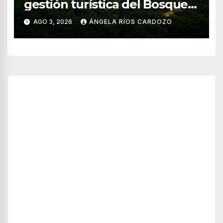
gestión turística del Bosque
de Pomac (en Perú)
AGO 3, 2026
ÁNGELA RÍOS CARDOZO