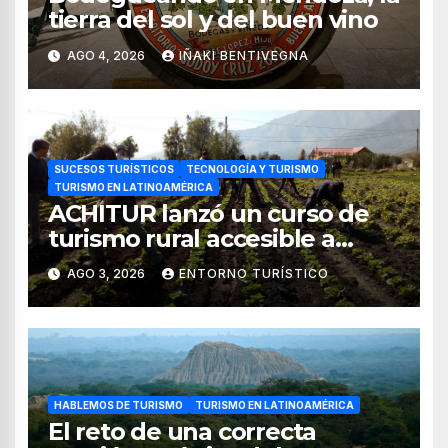
tierra del sol y del buen vino
AGO 4, 2026
IÑAKI BENTIVEGNA
SUCESOS TURÍSTICOS
TECNOLOGÍA Y TURISMO
TURISMO EN LATINOAMÉRICA
ACHITUR lanzó un curso de
turismo rural accesible a
través de WhatsApp
AGO 3, 2026
ENTORNO TURÍSTICO
HABLEMOS DE TURISMO
TURISMO EN LATINOAMÉRICA
El reto de una correcta