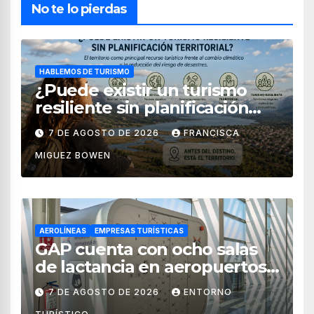
No te lo pierdas
HABLEMOS DE TURISMO
¿Puede existir un turismo
resiliente sin planificación
territorial?
7 DE AGOSTO DE 2026
FRANCISCA
MIGUEZ BOWEN
AEROLÍNEAS
EMPRESAS TURÍSTICAS
GAP cuenta con ocho salas
de lactancia en aeropuertos
de México
7 DE AGOSTO DE 2026
ENTORNO