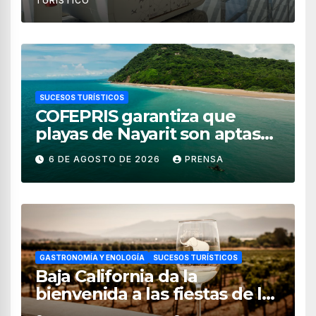
TURÍSTICO
SUCESOS TURÍSTICOS
COFEPRIS garantiza que
playas de Nayarit son aptas
para uso recreativo
6 DE AGOSTO DE 2026
PRENSA
GASTRONOMÍA Y ENOLOGÍA
SUCESOS TURÍSTICOS
Baja California da la
bienvenida a las fiestas de la
vendimia 2026