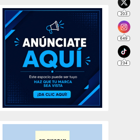
203
649
234