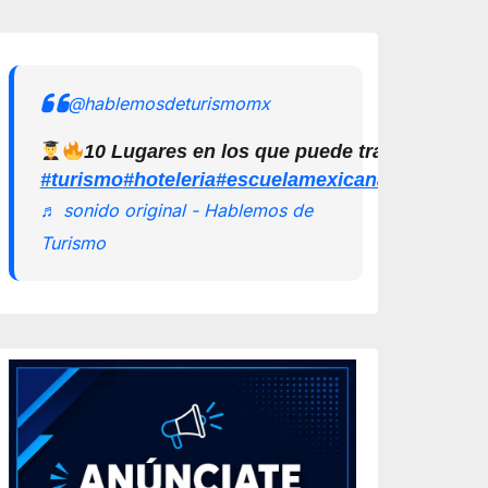
@hablemosdeturismomx
10 Lugares en los que puede trabajar un L
#turismo
#hoteleria
#escuelamexicanadeturismo
♬ sonido original - Hablemos de
Turismo