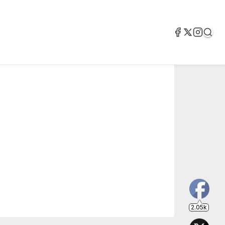
2.05k