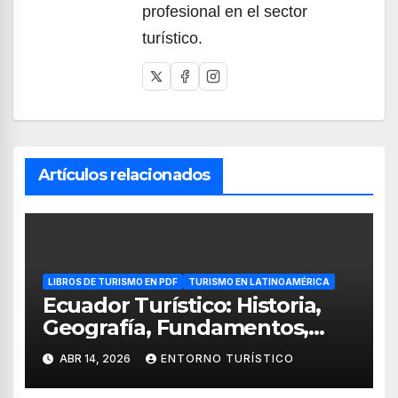
profesional en el sector
turístico.
Artículos relacionados
LIBROS DE TURISMO EN PDF
TURISMO EN LATINOAMÉRICA
Ecuador Turístico: Historia,
Geografía, Fundamentos,
Guianza e Interpretación
ABR 14, 2026
ENTORNO TURÍSTICO