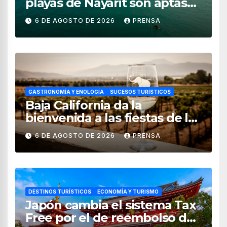
playas de Nayarit son aptas
para uso recreativo
6 DE AGOSTO DE 2026
PRENSA
GASTRONOMÍA Y ENOLOGÍA
SUCESOS TURÍSTICOS
Baja California da la
bienvenida a las fiestas de la
vendimia 2026
6 DE AGOSTO DE 2026
PRENSA
DESTINOS TURÍSTICOS
ECONOMÍA Y TURISMO
Japón cambia el sistema Tax
Free por el de reembolso de