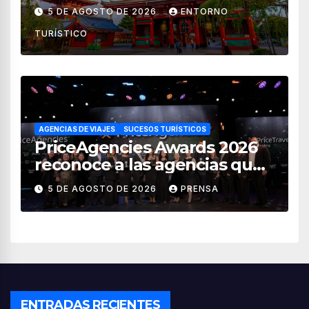
impuestos desde noviembre
5 DE AGOSTO DE 2026
ENTORNO
de 2026
TURÍSTICO
AGENCIAS DE VIAJES
SUCESOS TURÍSTICOS
PriceAgencies Awards 2026
reconoce a las agencias que
impulsan el crecimiento del
5 DE AGOSTO DE 2026
PRENSA
turismo en México
ENTRADAS RECIENTES