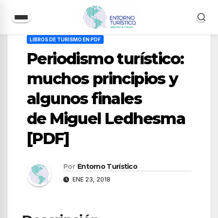
Saltar
LIBROS DE TURISMO EN PDF
al
Periodismo turístico:
contenido
muchos principios y
algunos finales
de Miguel Ledhesma
[PDF]
Por
Entorno Turístico
ENE 23, 2018