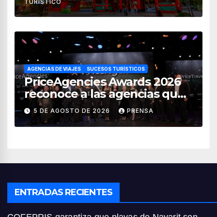
TURÍSTICO
AGENCIAS DE VIAJES
SUCESOS TURÍSTICOS
PriceAgencies Awards 2026
reconoce a las agencias que
impulsan el crecimiento del
5 DE AGOSTO DE 2026
PRENSA
turismo en México
ENTRADAS RECIENTES
COFEPRIS garantiza que playas de Nayarit son