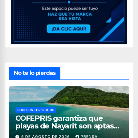
No te lo pierdas
SUCESOS TURÍSTICOS
COFEPRIS garantiza que
playas de Nayarit son aptas
para uso recreativo
6 DE AGOSTO DE 2026
PRENSA