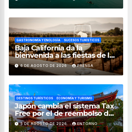
GASTRONOMÍA Y ENOLOGÍA
SUCESOS TURÍSTICOS
Baja California da la
bienvenida a las fiestas de la
vendimia 2026
6 DE AGOSTO DE 2026
PRENSA
DESTINOS TURÍSTICOS
ECONOMÍA Y TURISMO
Japón cambia el sistema Tax
Free por el de reembolso de
impuestos desde noviembre
5 DE AGOSTO DE 2026
ENTORNO
de 2026