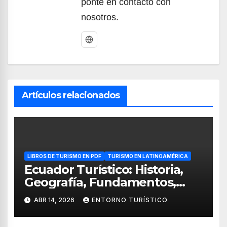
ponte en contacto con
nosotros.
Artículos relacionados
LIBROS DE TURISMO EN PDF
TURISMO EN LATINOAMÉRICA
Ecuador Turístico: Historia,
Geografía, Fundamentos,
Guianza e Interpretación
ABR 14, 2026
ENTORNO TURÍSTICO