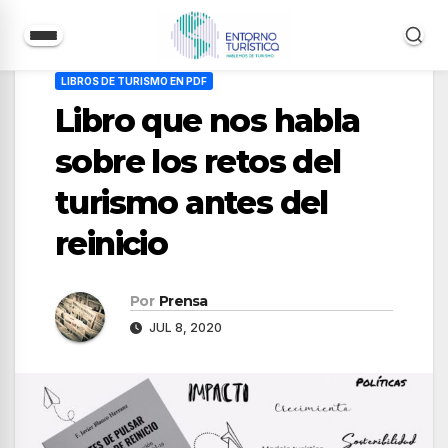
Saltar
LIBROS DE TURISMO EN PDF
al
Libro que nos habla
contenido
sobre los retos del
turismo antes del
reinicio
Por
Prensa
JUL 8, 2020