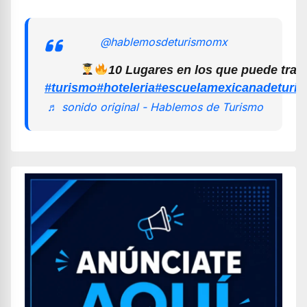
@hablemosdeturismomx
10 Lugares en los que puede trab
#turismo
#hoteleria
#escuelamexicanadeturi
♬ sonido original - Hablemos de Turismo