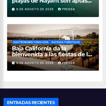
playas de Nayarit son aptas
para uso recreativo
6 DE AGOSTO DE 2026
PRENSA
GASTRONOMÍA Y ENOLOGÍA
SUCESOS TURÍSTICOS
Baja California da la
bienvenida a las fiestas de la
vendimia 2026
6 DE AGOSTO DE 2026
PRENSA
ENTRADAS RECIENTES