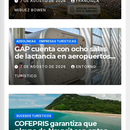
7 DE AGOSTO DE 2026
FRANCISCA
MIGUEZ BOWEN
AEROLÍNEAS
EMPRESAS TURÍSTICAS
GAP cuenta con ocho salas
de lactancia en aeropuertos
de México
7 DE AGOSTO DE 2026
ENTORNO
TURÍSTICO
SUCESOS TURÍSTICOS
COFEPRIS garantiza que