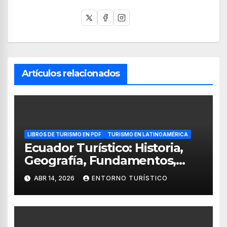
Artículos relacionados
LIBROS DE TURISMO EN PDF
TURISMO EN LATINOAMÉRICA
Ecuador Turístico: Historia,
Geografía, Fundamentos,
Guianza e Interpretación
ABR 14, 2026
ENTORNO TURÍSTICO