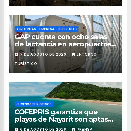
AEROLÍNEAS
EMPRESAS TURÍSTICAS
GAP cuenta con ocho salas
de lactancia en aeropuertos
de México
7 DE AGOSTO DE 2026
ENTORNO
TURÍSTICO
SUCESOS TURÍSTICOS
COFEPRIS garantiza que
playas de Nayarit son aptas
para uso recreativo
6 DE AGOSTO DE 2026
PRENSA