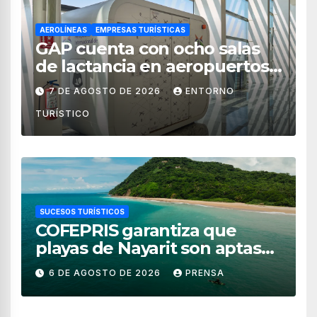
AEROLÍNEAS
EMPRESAS TURÍSTICAS
GAP cuenta con ocho salas
de lactancia en aeropuertos
de México
7 DE AGOSTO DE 2026
ENTORNO
TURÍSTICO
SUCESOS TURÍSTICOS
COFEPRIS garantiza que
playas de Nayarit son aptas
para uso recreativo
6 DE AGOSTO DE 2026
PRENSA