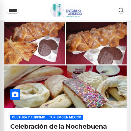
Saltar
al
contenido
CULTURA Y TURISMO
TURISMO EN MÉXICO
Celebración de la Nochebuena