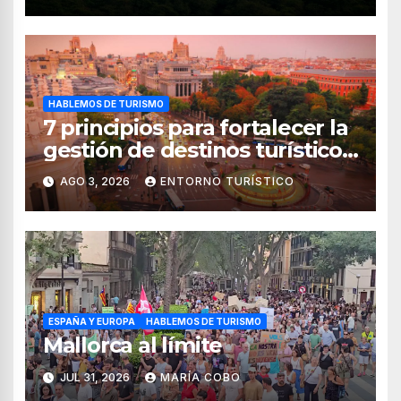
HABLEMOS DE TURISMO
7 principios para fortalecer la
gestión de destinos turísticos,
según el WTTC
AGO 3, 2026
ENTORNO TURÍSTICO
ESPAÑA Y EUROPA
HABLEMOS DE TURISMO
Mallorca al límite
JUL 31, 2026
MARÍA COBO