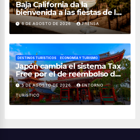
Baja California da la
bienvenida a las fiestas de la
vendimia 2026
6 DE AGOSTO DE 2026
PRENSA
DESTINOS TURÍSTICOS
ECONOMÍA Y TURISMO
Japón cambia el sistema Tax
Free por el de reembolso de
impuestos desde noviembre
5 DE AGOSTO DE 2026
ENTORNO
de 2026
TURÍSTICO