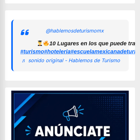
@hablemosdeturismomx
10 Lugares en los que puede trab
#turismo
#hoteleria
#escuelamexicanadeturi
♬ sonido original - Hablemos de Turismo