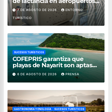
de lactancia en aeropuertos
de México
7 DE AGOSTO DE 2026
ENTORNO
TURÍSTICO
SUCESOS TURÍSTICOS
COFEPRIS garantiza que
playas de Nayarit son aptas
para uso recreativo
6 DE AGOSTO DE 2026
PRENSA
GASTRONOMÍA Y ENOLOGÍA
SUCESOS TURÍSTICOS