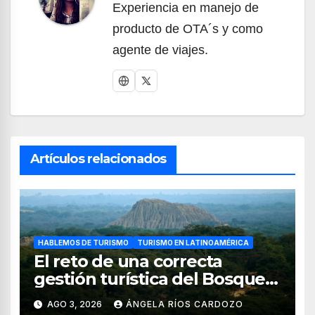
Experiencia en manejo de
producto de OTA´s y como
agente de viajes.
Artículos relacionados
HABLEMOS DE TURISMO
TURISMO EN LATINOAMÉRICA
El reto de una correcta
gestión turística del Bosque
de Pomac (en Perú)
AGO 3, 2026
ÁNGELA RÍOS CARDOZO