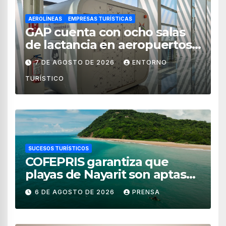
AEROLÍNEAS
EMPRESAS TURÍSTICAS
GAP cuenta con ocho salas
de lactancia en aeropuertos
de México
7 DE AGOSTO DE 2026
ENTORNO
TURÍSTICO
SUCESOS TURÍSTICOS
COFEPRIS garantiza que
playas de Nayarit son aptas
para uso recreativo
6 DE AGOSTO DE 2026
PRENSA