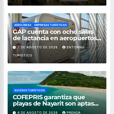
AEROLÍNEAS
EMPRESAS TURÍSTICAS
GAP cuenta con ocho salas
de lactancia en aeropuertos
de México
7 DE AGOSTO DE 2026
ENTORNO
TURÍSTICO
SUCESOS TURÍSTICOS
COFEPRIS garantiza que
playas de Nayarit son aptas
para uso recreativo
6 DE AGOSTO DE 2026
PRENSA