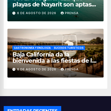
playas de Nayarit son aptas
para uso recreativo
6 DE AGOSTO DE 2026
PRENSA
GASTRONOMÍA Y ENOLOGÍA
SUCESOS TURÍSTICOS
Baja California da la
bienvenida a las fiestas de la
vendimia 2026
6 DE AGOSTO DE 2026
PRENSA
ENTRADAS RECIENTES