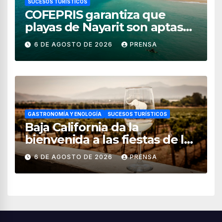
SUCESOS TURÍSTICOS
COFEPRIS garantiza que
playas de Nayarit son aptas
para uso recreativo
6 DE AGOSTO DE 2026
PRENSA
GASTRONOMÍA Y ENOLOGÍA
SUCESOS TURÍSTICOS
Baja California da la
bienvenida a las fiestas de la
vendimia 2026
6 DE AGOSTO DE 2026
PRENSA