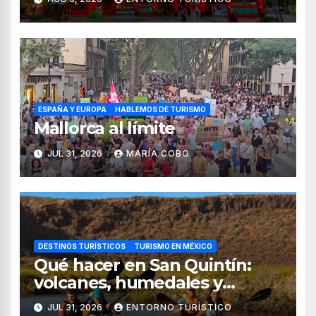
de 2026
ESPAÑA Y EUROPA
HABLEMOS DE TURISMO
Mallorca al límite
JUL 31, 2026
MARÍA COBO
DESTINOS TURÍSTICOS
TURISMO EN MÉXICO
Qué hacer en San Quintín:
volcanes, humedales y
sabores del mar
JUL 31, 2026
ENTORNO TURÍSTICO