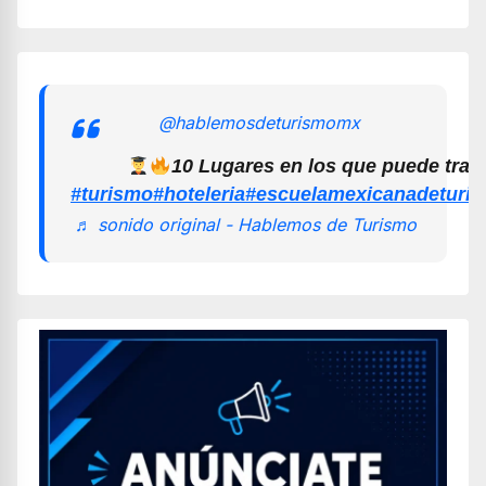
@hablemosdeturismomx
10 Lugares en los que puede trab
#turismo
#hoteleria
#escuelamexicanadeturi
♬ sonido original - Hablemos de Turismo