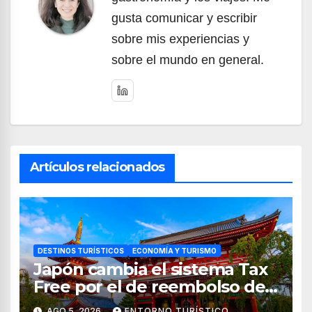
gusta comunicar y escribir
sobre mis experiencias y
sobre el mundo en general.
Artículos relacionados
DESTINOS TURÍSTICOS
ECONOMÍA Y TURISMO
Japón cambia el sistema Tax
Free por el de reembolso de
impuestos desde noviembre
AGO 5, 2026
ENTORNO TURÍSTICO