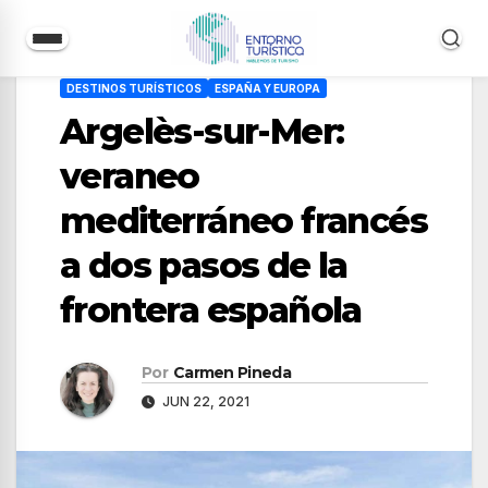
Saltar
DESTINOS TURÍSTICOS
ESPAÑA Y EUROPA
al
Argelès-sur-Mer:
contenido
veraneo
mediterráneo francés
a dos pasos de la
frontera española
Por
Carmen Pineda
JUN 22, 2021