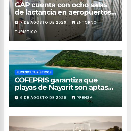
GAP cuenta con ocho salas
de lactancia en aeropuertos
de México
7 DE AGOSTO DE 2026
ENTORNO
TURÍSTICO
SUCESOS TURÍSTICOS
COFEPRIS garantiza que
playas de Nayarit son aptas
para uso recreativo
6 DE AGOSTO DE 2026
PRENSA