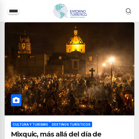
Saltar
al
contenido
CULTURA Y TURISMO
DESTINOS TURÍSTICOS
Mixquic, más allá del día de