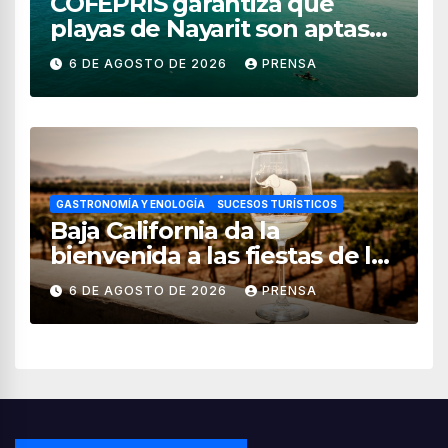
COFEPRIS garantiza que
playas de Nayarit son aptas
para uso recreativo
6 DE AGOSTO DE 2026
PRENSA
GASTRONOMÍA Y ENOLOGÍA
SUCESOS TURÍSTICOS
Baja California da la
bienvenida a las fiestas de la
vendimia 2026
6 DE AGOSTO DE 2026
PRENSA