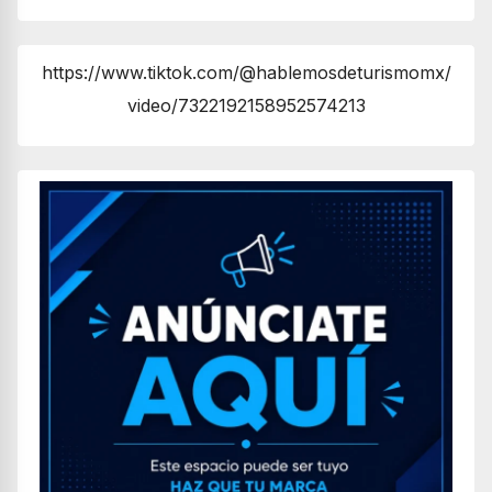
https://www.tiktok.com/@hablemosdeturismomx/
video/7322192158952574213