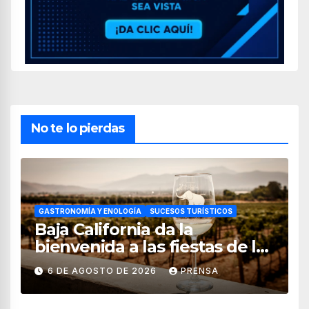
No te lo pierdas
GASTRONOMÍA Y ENOLOGÍA
SUCESOS TURÍSTICOS
Baja California da la
bienvenida a las fiestas de la
vendimia 2026
6 DE AGOSTO DE 2026
PRENSA