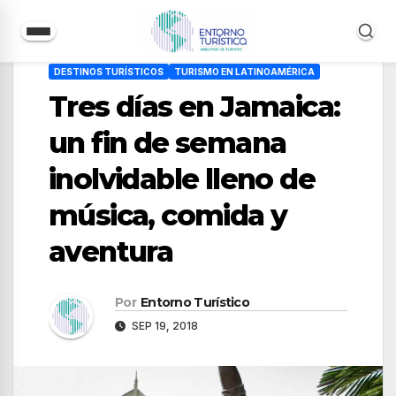
Saltar
DESTINOS TURÍSTICOS
TURISMO EN LATINOAMÉRICA
al
Tres días en Jamaica:
contenido
un fin de semana
inolvidable lleno de
música, comida y
aventura
Por
Entorno Turístico
SEP 19, 2018