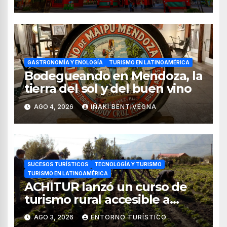
de 2026
GASTRONOMÍA Y ENOLOGÍA
TURISMO EN LATINOAMÉRICA
Bodegueando en Mendoza, la
tierra del sol y del buen vino
AGO 4, 2026
IÑAKI BENTIVEGNA
SUCESOS TURÍSTICOS
TECNOLOGÍA Y TURISMO
TURISMO EN LATINOAMÉRICA
ACHITUR lanzó un curso de
turismo rural accesible a
través de WhatsApp
AGO 3, 2026
ENTORNO TURÍSTICO