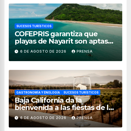
SUCESOS TURÍSTICOS
COFEPRIS garantiza que
playas de Nayarit son aptas
para uso recreativo
6 DE AGOSTO DE 2026
PRENSA
GASTRONOMÍA Y ENOLOGÍA
SUCESOS TURÍSTICOS
Baja California da la
bienvenida a las fiestas de la
vendimia 2026
6 DE AGOSTO DE 2026
PRENSA