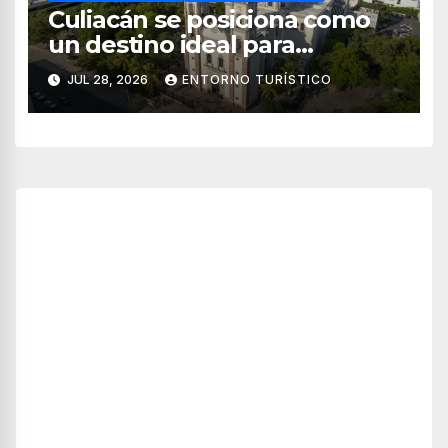
Culiacán se posiciona como
un destino ideal para
combinar negocios y turismo
JUL 28, 2026
ENTORNO TURÍSTICO