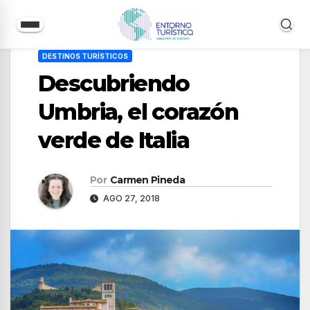
Saltar
DESTINOS TURÍSTICOS
al
Descubriendo
contenido
Umbria, el corazón
verde de Italia
Por
Carmen Pineda
AGO 27, 2018