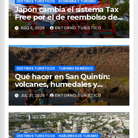
DESTINOS TURÍSTICOS
ECONOMÍA Y TURISMO
Japón cambia el sistema Tax
Free por el de reembolso de
impuestos desde noviembre
AGO 5, 2026
ENTORNO TURÍSTICO
de 2026
DESTINOS TURÍSTICOS
TURISMO EN MÉXICO
Qué hacer en San Quintín:
volcanes, humedales y
sabores del mar
JUL 31, 2026
ENTORNO TURÍSTICO
DESTINOS TURÍSTICOS
HABLEMOS DE TURISMO