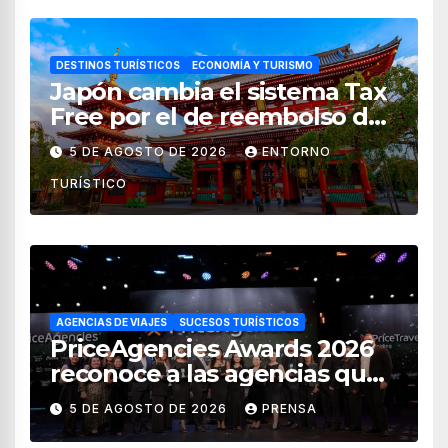
DESTINOS TURÍSTICOS
ECONOMÍA Y TURISMO
Japón cambia el sistema Tax
Free por el de reembolso de
impuestos desde noviembre
5 DE AGOSTO DE 2026
ENTORNO
de 2026
TURÍSTICO
AGENCIAS DE VIAJES
SUCESOS TURÍSTICOS
PriceAgencies Awards 2026
reconoce a las agencias que
impulsan el crecimiento del
5 DE AGOSTO DE 2026
PRENSA
turismo en México