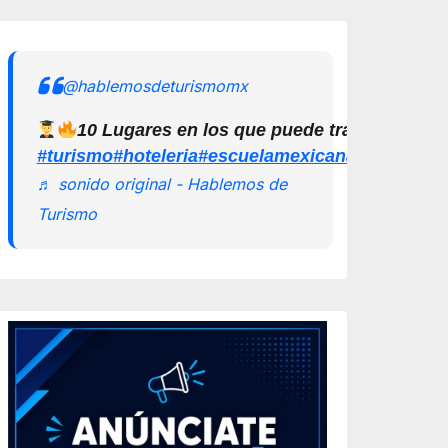
@hablemosdeturismomx
10 Lugares en los que puede trabajar un L
#turismo
#hoteleria
#escuelamexicanadeturismo
♬ sonido original - Hablemos de
Turismo