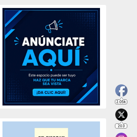
203
649
234