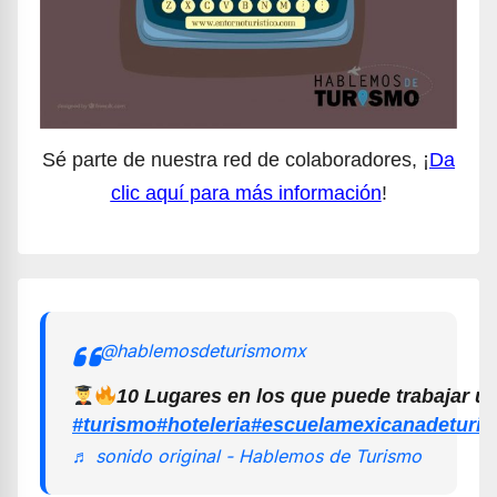
Sé parte de nuestra red de colaboradores, ¡
Da
clic aquí para más información
!
@hablemosdeturismomx
10 Lugares en los que puede trabajar u
#turismo
#hoteleria
#escuelamexicanadeturi
♬ sonido original - Hablemos de Turismo