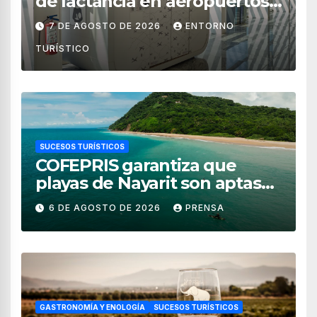
de lactancia en aeropuertos
de México
7 DE AGOSTO DE 2026
ENTORNO
TURÍSTICO
SUCESOS TURÍSTICOS
COFEPRIS garantiza que
playas de Nayarit son aptas
para uso recreativo
6 DE AGOSTO DE 2026
PRENSA
GASTRONOMÍA Y ENOLOGÍA
SUCESOS TURÍSTICOS