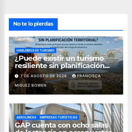
No te lo pierdas
HABLEMOS DE TURISMO
¿Puede existir un turismo
resiliente sin planificación
territorial?
7 DE AGOSTO DE 2026
FRANCISCA
MIGUEZ BOWEN
AEROLÍNEAS
EMPRESAS TURÍSTICAS
GAP cuenta con ocho salas