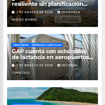
resiliente sin planificación
territorial?
7 DE AGOSTO DE 2026
FRANCISCA
MIGUEZ BOWEN
AEROLÍNEAS
EMPRESAS TURÍSTICAS
GAP cuenta con ocho salas
de lactancia en aeropuertos
de México
7 DE AGOSTO DE 2026
ENTORNO
TURÍSTICO