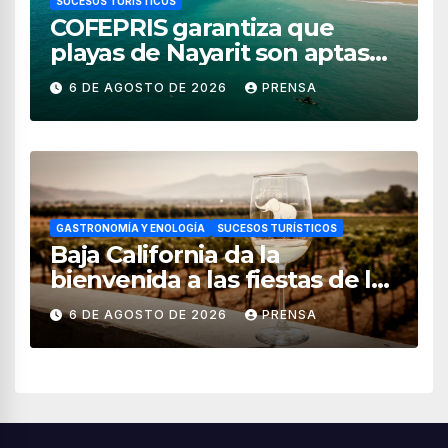
SUCESOS TURÍSTICOS
COFEPRIS garantiza que
playas de Nayarit son aptas
para uso recreativo
6 DE AGOSTO DE 2026
PRENSA
GASTRONOMÍA Y ENOLOGÍA
SUCESOS TURÍSTICOS
Baja California da la
bienvenida a las fiestas de la
vendimia 2026
6 DE AGOSTO DE 2026
PRENSA