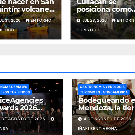
é hacer en San
Culiacán se
intín: volcanes,
posiciona como
medales y
un destino ideal
UL 31, 2026
ENTORNO
JUL 28, 2026
ENTORN
bores del mar
para combinar
negocios y
ÍSTICO
TURÍSTICO
turismo
NCIAS DE VIAJES
GASTRONOMÍA Y ENOLOGÍA
ESOS TURÍSTICOS
TURISMO EN LATINOAMÉRICA
iceAgencies
Bodegueando 
wards 2026
Mendoza, la tier
conoce a las
del sol y del bu
5 DE AGOSTO DE 2026
4 DE AGOSTO DE 2026
encias que
vino
pulsan el
ENSA
IÑAKI BENTIVEGNA