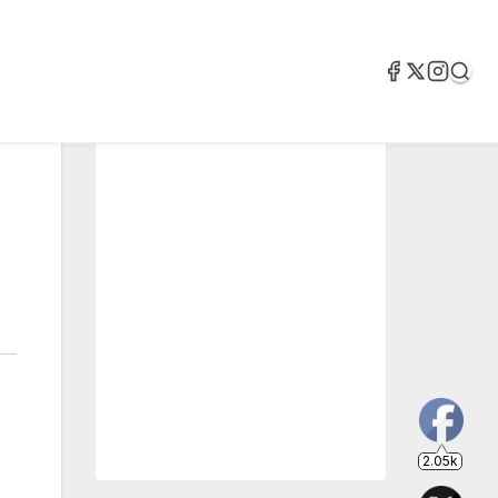
2.05k