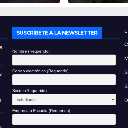
ecimiento del
rismo en
éxico
¿
SUSCRÍBETE A LA NEWSLETTER
C
e
Nombre (Requerido)
M
Correo electrónico (Requerido)
S
s
S
Sector (Requerido)
D
l
Empresa o Escuela (Requerido)
e