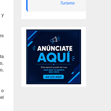
Turismo
 y
es
ta
o,
o,
 o
el