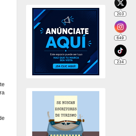
203
649
234
te
ra
de