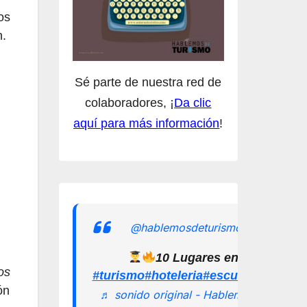
os
n.
Sé parte de nuestra red de
colaboradores, ¡
Da clic
aquí para más información
!
@hablemosdeturismomx
10 Lugares en los que pu
os
#turismo
#hoteleria
#escuelamexican
ón
♬ sonido original - Hablemos de