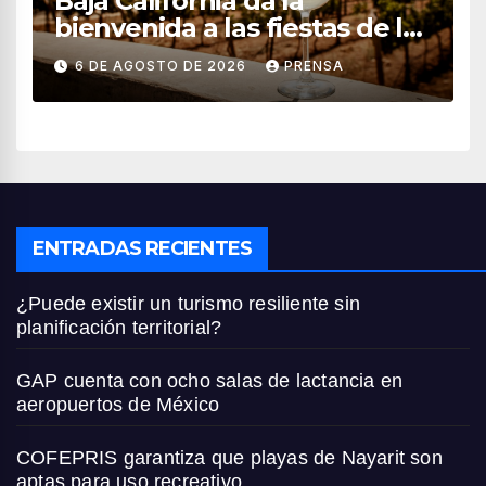
Baja California da la
bienvenida a las fiestas de la
vendimia 2026
6 DE AGOSTO DE 2026
PRENSA
ENTRADAS RECIENTES
¿Puede existir un turismo resiliente sin
planificación territorial?
GAP cuenta con ocho salas de lactancia en
aeropuertos de México
COFEPRIS garantiza que playas de Nayarit son
aptas para uso recreativo