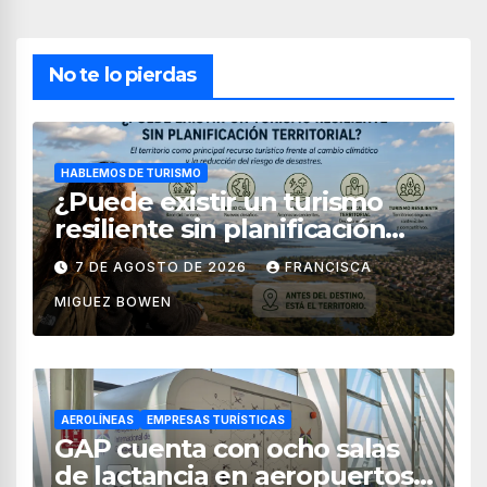
No te lo pierdas
HABLEMOS DE TURISMO
¿Puede existir un turismo
resiliente sin planificación
territorial?
7 DE AGOSTO DE 2026
FRANCISCA
MIGUEZ BOWEN
AEROLÍNEAS
EMPRESAS TURÍSTICAS
GAP cuenta con ocho salas
de lactancia en aeropuertos