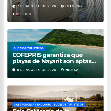
de México
7 DE AGOSTO DE 2026
ENTORNO
TURÍSTICO
SUCESOS TURÍSTICOS
COFEPRIS garantiza que
playas de Nayarit son aptas
para uso recreativo
6 DE AGOSTO DE 2026
PRENSA
GASTRONOMÍA Y ENOLOGÍA
SUCESOS TURÍSTICOS