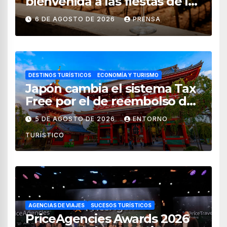
bienvenida a las fiestas de la
vendimia 2026
6 DE AGOSTO DE 2026
PRENSA
DESTINOS TURÍSTICOS
ECONOMÍA Y TURISMO
Japón cambia el sistema Tax
Free por el de reembolso de
impuestos desde noviembre
5 DE AGOSTO DE 2026
ENTORNO
de 2026
TURÍSTICO
AGENCIAS DE VIAJES
SUCESOS TURÍSTICOS
PriceAgencies Awards 2026