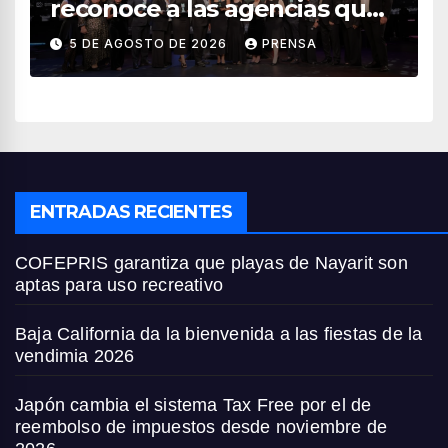
reconoce a las agencias que
impulsan el crecimiento del
5 DE AGOSTO DE 2026
PRENSA
turismo en México
ENTRADAS RECIENTES
COFEPRIS garantiza que playas de Nayarit son
aptas para uso recreativo
Baja California da la bienvenida a las fiestas de la
vendimia 2026
Japón cambia el sistema Tax Free por el de
reembolso de impuestos desde noviembre de