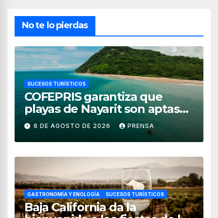
No te lo pierdas
SUCESOS TURÍSTICOS
COFEPRIS garantiza que
playas de Nayarit son aptas
para uso recreativo
6 DE AGOSTO DE 2026
PRENSA
GASTRONOMÍA Y ENOLOGÍA
SUCESOS TURÍSTICOS
Baja California da la