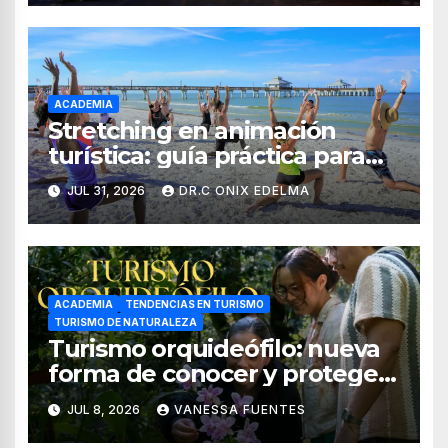
ACADEMIA
Stretching en animación
turística: guía práctica para
crear experiencias de
JUL 31, 2026
DR.C ONIX EDELMA
bienestar en hoteles
ACADEMIA
TENDENCIAS EN TURISMO
TURISMO DE NATURALEZA
Turismo orquideófilo: nueva
forma de conocer y proteger
las orquídeas de México
JUL 8, 2026
VANESSA FUENTES