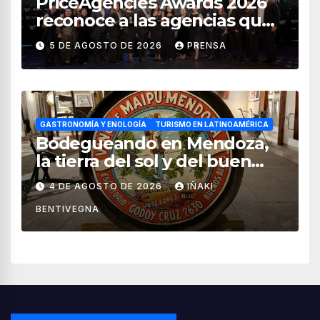
PriceAgencies Awards 2026
reconoce a las agencias que
impulsan el crecimiento del
5 DE AGOSTO DE 2026
PRENSA
turismo en México
GASTRONOMÍA Y ENOLOGÍA
TURISMO EN LATINOAMÉRICA
Bodegueando en Mendoza,
la tierra del sol y del buen
vino
4 DE AGOSTO DE 2026
IÑAKI
BENTIVEGNA