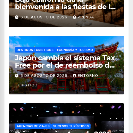
bienvenida a las fiestas de la
vendimia 2026
6 DE AGOSTO DE 2026
PRENSA
DESTINOS TURÍSTICOS
ECONOMÍA Y TURISMO
Japón cambia el sistema Tax
Free por el de reembolso de
impuestos desde noviembre
5 DE AGOSTO DE 2026
ENTORNO
de 2026
TURÍSTICO
AGENCIAS DE VIAJES
SUCESOS TURÍSTICOS