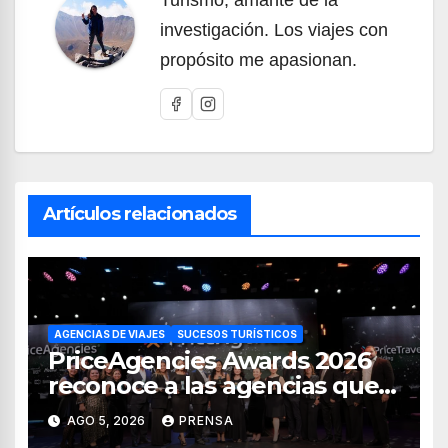
investigación. Los viajes con
propósito me apasionan.
Artículos relacionados
AGENCIAS DE VIAJES
SUCESOS TURÍSTICOS
PriceAgencies Awards 2026
reconoce a las agencias que
impulsan el crecimiento del
AGO 5, 2026
PRENSA
turismo en México