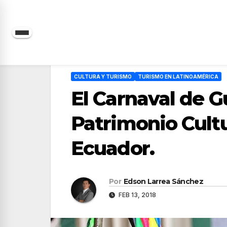
Saltar
al
contenido
CULTURA Y TURISMO
TURISMO EN LATINOAMÉRICA
El Carnaval de G
Patrimonio Cultu
Ecuador.
Por
Edson Larrea Sánchez
FEB 13, 2018