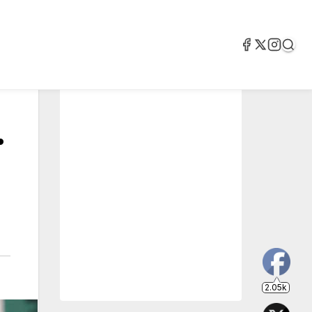
.
2.05k