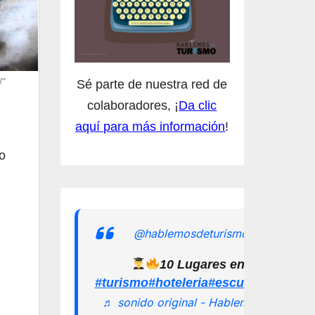
/"
Sé parte de nuestra red de
colaboradores, ¡
Da clic
aquí para más información
!
o
@hablemosdeturismomx
10 Lugares en los que pu
#turismo
#hoteleria
#escuelamexican
♬ sonido original - Hablemos de