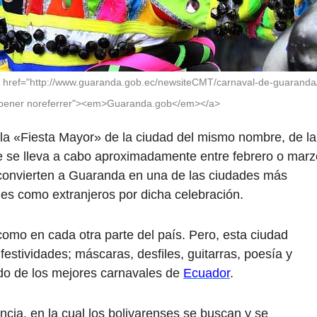
a href="http://www.guaranda.gob.ec/newsiteCMT/carnaval-de-guaranda
oopener noreferrer"><em>Guaranda.gob</em></a>
la «Fiesta Mayor» de la ciudad del mismo nombre, de la
ue se lleva a cabo aproximadamente entre febrero o marz
 convierten a Guaranda en una de las ciudades más
ales como extranjeros por dicha celebración.
omo en cada otra parte del país. Pero, esta ciudad
festividades; máscaras, desfiles, guitarras, poesía y
ado de los mejores carnavales de
Ecuador
.
encia, en la cual los bolivarenses se buscan y se