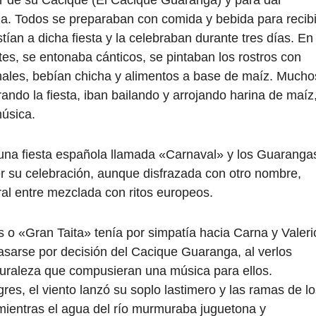
or de su Cacique (El Cacique Guaranga) y para dar
a. Todos se preparaban con comida y bebida para recibi
stían a dicha fiesta y la celebraban durante tres días. En
tes, se entonaba cánticos, se pintaban los rostros con
imales, bebían chicha y alimentos a base de maíz. Mucho
ando la fiesta, iban bailando y arrojando harina de maíz
música.
 una fiesta española llamada «Carnaval» y los Guaranga
r su celebración, aunque disfrazada con otro nombre,
ral entre mezclada con ritos europeos.
 o «Gran Taita» tenía por simpatía hacia Carna y Valeri
sarse por decisión del Cacique Guaranga, al verlos
turaleza que compusieran una música para ellos.
es, el viento lanzó su soplo lastimero y las ramas de lo
mientras el agua del río murmuraba juguetona y