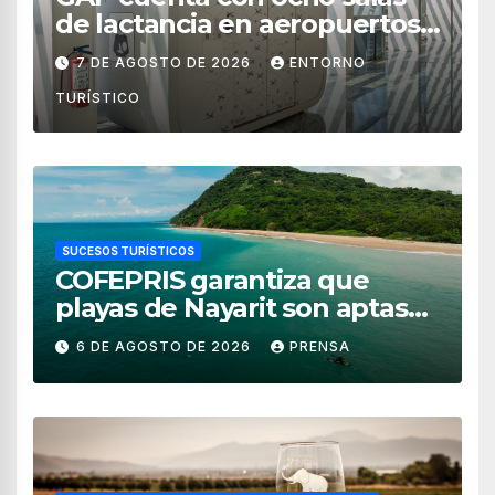
de lactancia en aeropuertos
de México
7 DE AGOSTO DE 2026
ENTORNO
TURÍSTICO
SUCESOS TURÍSTICOS
COFEPRIS garantiza que
playas de Nayarit son aptas
para uso recreativo
6 DE AGOSTO DE 2026
PRENSA