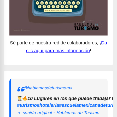
Sé parte de nuestra red de colaboradores, ¡
Da
clic aquí para más información
!
@hablemosdeturismomx
10 Lugares en los que puede trabajar u
#turismo
#hoteleria
#escuelamexicanadeturi
♬ sonido original - Hablemos de Turismo