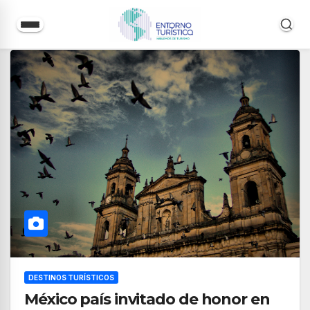
Saltar
al
contenido
DESTINOS TURÍSTICOS
México país invitado de honor en