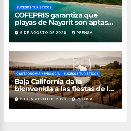
SUCESOS TURÍSTICOS
COFEPRIS garantiza que
playas de Nayarit son aptas
para uso recreativo
6 DE AGOSTO DE 2026
PRENSA
GASTRONOMÍA Y ENOLOGÍA
SUCESOS TURÍSTICOS
Baja California da la
bienvenida a las fiestas de la
vendimia 2026
6 DE AGOSTO DE 2026
PRENSA