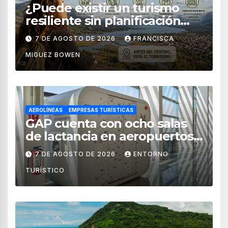
¿Puede existir un turismo
resiliente sin planificación
territorial?
7 DE AGOSTO DE 2026
FRANCISCA
MIGUEZ BOWEN
AEROLÍNEAS
EMPRESAS TURÍSTICAS
GAP cuenta con ocho salas
de lactancia en aeropuertos
de México
7 DE AGOSTO DE 2026
ENTORNO
TURÍSTICO