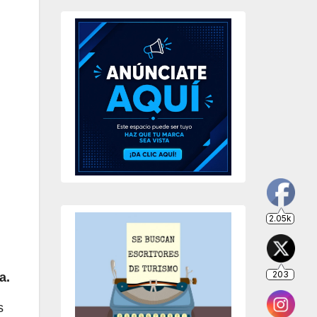
203
649
234
a.
s