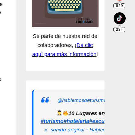
se
e
Sé parte de nuestra red de
colaboradores, ¡
Da clic
aquí para más información
!
s
@hablemosdeturismomx
10 Lugares en los que pu
#turismo
#hoteleria
#escuelamexican
♬ sonido original - Hablemos de