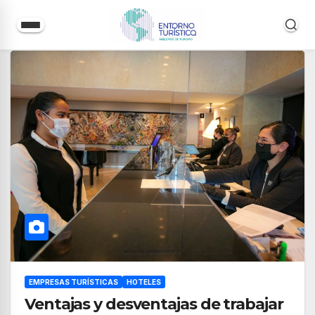
Saltar
al
contenido
EMPRESAS TURÍSTICAS
HOTELES
Ventajas y desventajas de trabajar