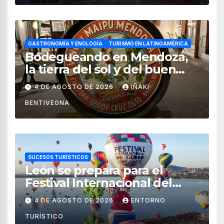
GASTRONOMÍA Y ENOLOGÍA
TURISMO EN LATINOAMÉRICA
Bodegueando en Mendoza,
la tierra del sol y del buen
vino
4 DE AGOSTO DE 2026
IÑAKI
BENTIVEGNA
SUCESOS TURÍSTICOS
León se prepara para el
Festival Internacional del
Globo 2026 con pilotos de 25
4 DE AGOSTO DE 2026
ENTORNO
países
TURÍSTICO