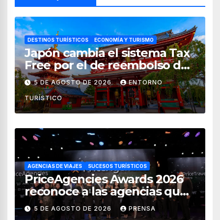
DESTINOS TURÍSTICOS
ECONOMÍA Y TURISMO
Japón cambia el sistema Tax
Free por el de reembolso de
impuestos desde noviembre
5 DE AGOSTO DE 2026
ENTORNO
de 2026
TURÍSTICO
AGENCIAS DE VIAJES
SUCESOS TURÍSTICOS
PriceAgencies Awards 2026
reconoce a las agencias que
impulsan el crecimiento del
5 DE AGOSTO DE 2026
PRENSA
turismo en México