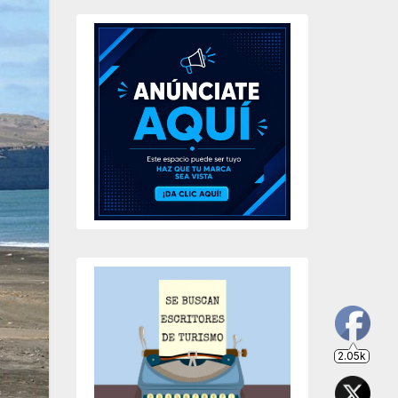
203
649
234