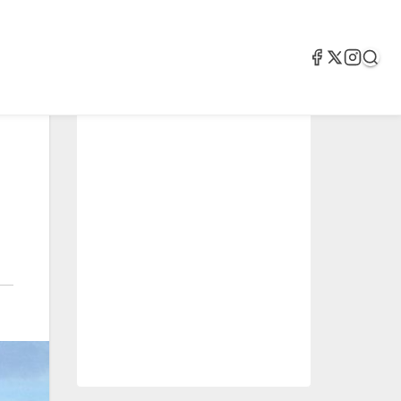
2.05k