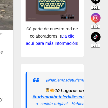
Sé parte de nuestra red de
er
colaboradores, ¡
Da clic
aquí para más información
!
de
n
@hablemosdeturismomx
10 Lugares en los que pu
#turismo
#hoteleria
#escuelamexican
 y
♬ sonido original - Hablemos de