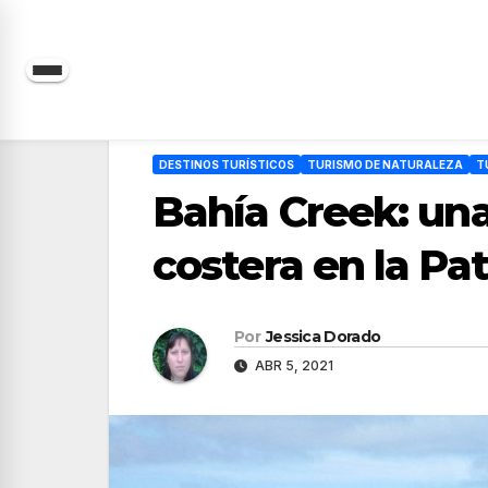
Saltar
al
contenido
DESTINOS TURÍSTICOS
TURISMO DE NATURALEZA
T
Bahía Creek: una
costera en la Pa
Por
Jessica Dorado
ABR 5, 2021