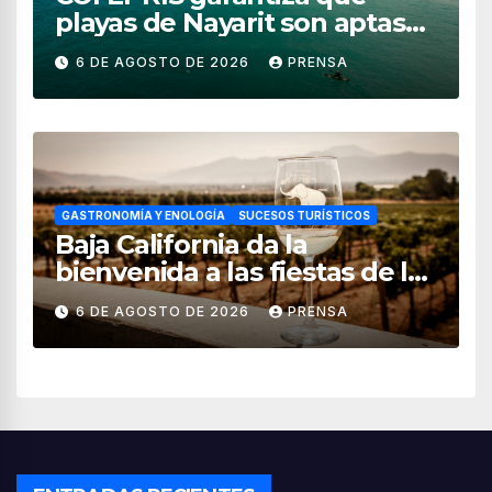
playas de Nayarit son aptas
para uso recreativo
6 DE AGOSTO DE 2026
PRENSA
GASTRONOMÍA Y ENOLOGÍA
SUCESOS TURÍSTICOS
Baja California da la
bienvenida a las fiestas de la
vendimia 2026
6 DE AGOSTO DE 2026
PRENSA