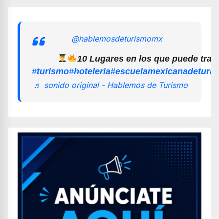
@hablemosdeturismomx
10 Lugares en los que puede trab
#turismo
#hoteleria
#escuelamexicanadeturi
♬ sonido original - Hablemos de Turismo