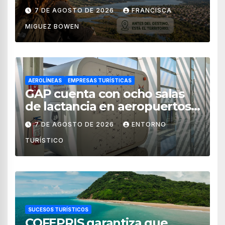
territorial?
7 DE AGOSTO DE 2026
FRANCISCA
MIGUEZ BOWEN
AEROLÍNEAS
EMPRESAS TURÍSTICAS
GAP cuenta con ocho salas
de lactancia en aeropuertos
de México
7 DE AGOSTO DE 2026
ENTORNO
TURÍSTICO
SUCESOS TURÍSTICOS
COFEPRIS garantiza que