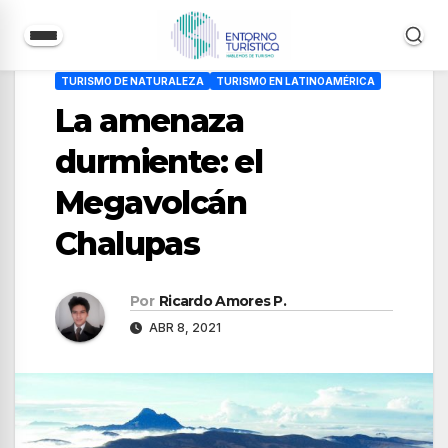
Saltar
TURISMO DE NATURALEZA
TURISMO EN LATINOAMÉRICA
al
La amenaza
contenido
durmiente: el
Megavolcán
Chalupas
Por
Ricardo Amores P.
ABR 8, 2021