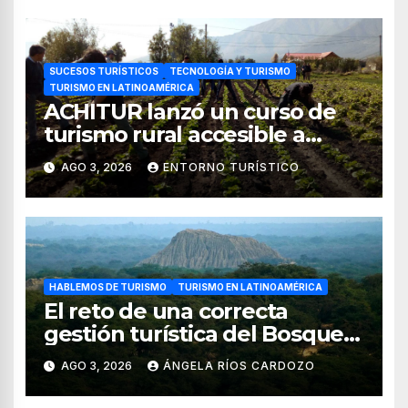
SUCESOS TURÍSTICOS
TECNOLOGÍA Y TURISMO
TURISMO EN LATINOAMÉRICA
ACHITUR lanzó un curso de
turismo rural accesible a
través de WhatsApp
AGO 3, 2026
ENTORNO TURÍSTICO
HABLEMOS DE TURISMO
TURISMO EN LATINOAMÉRICA
El reto de una correcta
gestión turística del Bosque
de Pomac (en Perú)
AGO 3, 2026
ÁNGELA RÍOS CARDOZO