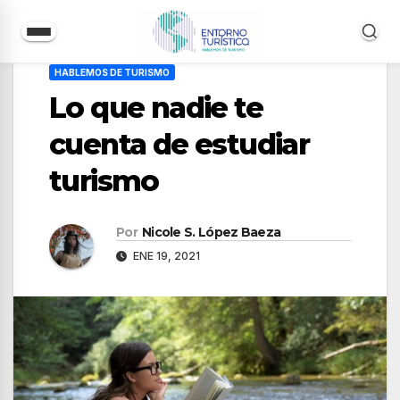
Saltar
HABLEMOS DE TURISMO
al
Lo que nadie te
contenido
cuenta de estudiar
turismo
Por
Nicole S. López Baeza
ENE 19, 2021