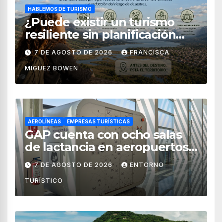
HABLEMOS DE TURISMO
¿Puede existir un turismo
resiliente sin planificación
territorial?
7 DE AGOSTO DE 2026
FRANCISCA
MIGUEZ BOWEN
AEROLÍNEAS
EMPRESAS TURÍSTICAS
GAP cuenta con ocho salas
de lactancia en aeropuertos
de México
7 DE AGOSTO DE 2026
ENTORNO
TURÍSTICO