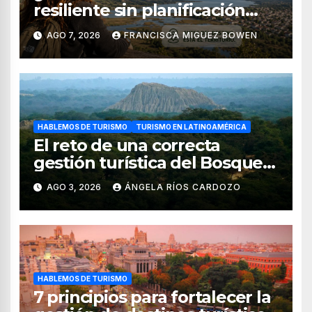
resiliente sin planificación
territorial?
AGO 7, 2026
FRANCISCA MIGUEZ BOWEN
HABLEMOS DE TURISMO
TURISMO EN LATINOAMÉRICA
El reto de una correcta
gestión turística del Bosque
de Pomac (en Perú)
AGO 3, 2026
ÁNGELA RÍOS CARDOZO
HABLEMOS DE TURISMO
7 principios para fortalecer la