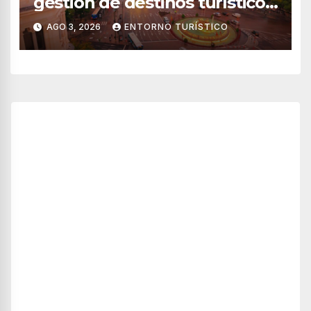
gestión de destinos turísticos,
según el WTTC
AGO 3, 2026
ENTORNO TURÍSTICO