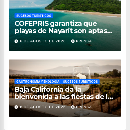
SUCESOS TURÍSTICOS
COFEPRIS garantiza que
playas de Nayarit son aptas
para uso recreativo
6 DE AGOSTO DE 2026
PRENSA
GASTRONOMÍA Y ENOLOGÍA
SUCESOS TURÍSTICOS
Baja California da la
bienvenida a las fiestas de la
vendimia 2026
6 DE AGOSTO DE 2026
PRENSA