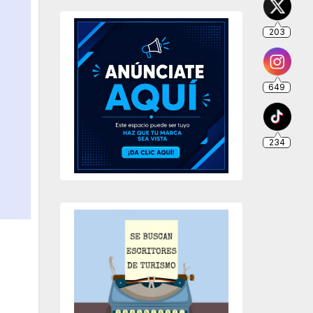
203
649
234