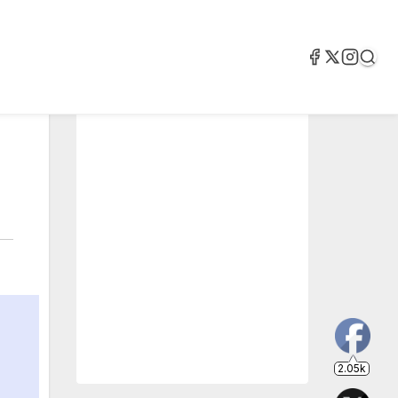
2.05k