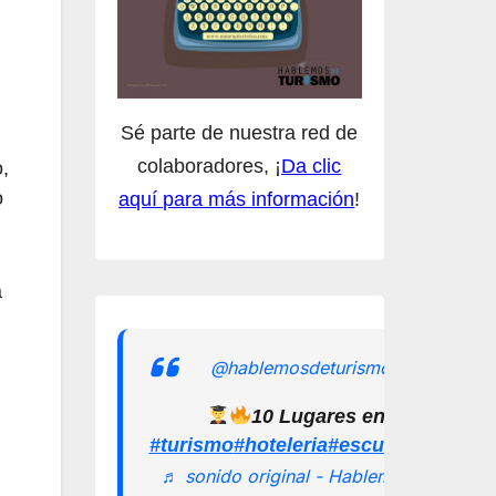
Sé parte de nuestra red de
colaboradores, ¡
Da clic
o,
o
aquí para más información
!
á
@hablemosdeturismomx
10 Lugares en los que pu
#turismo
#hoteleria
#escuelamexican
♬ sonido original - Hablemos de