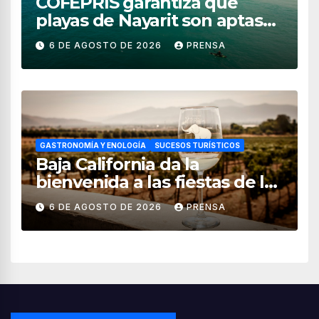
COFEPRIS garantiza que
playas de Nayarit son aptas
para uso recreativo
6 DE AGOSTO DE 2026
PRENSA
GASTRONOMÍA Y ENOLOGÍA
SUCESOS TURÍSTICOS
Baja California da la
bienvenida a las fiestas de la
vendimia 2026
6 DE AGOSTO DE 2026
PRENSA