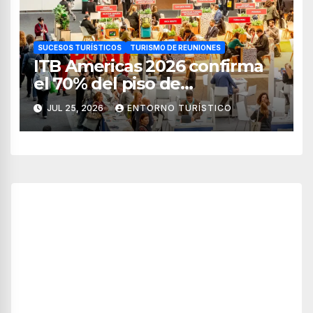
SUCESOS TURÍSTICOS
TURISMO DE REUNIONES
ITB Americas 2026 confirma
el 70% del piso de
exposición vendido
JUL 25, 2026
ENTORNO TURÍSTICO