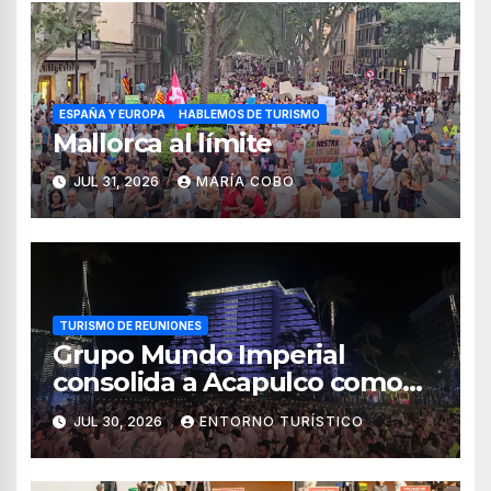
ESPAÑA Y EUROPA
HABLEMOS DE TURISMO
Mallorca al límite
JUL 31, 2026
MARÍA COBO
TURISMO DE REUNIONES
Grupo Mundo Imperial
consolida a Acapulco como
destino líder para la industria
JUL 30, 2026
ENTORNO TURÍSTICO
de reuniones