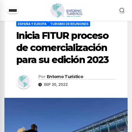
Saltar
ESPAÑA Y EUROPA
TURISMO DE REUNIONES
al
Inicia FITUR proceso
contenido
de comercialización
para su edición 2023
Por
Entorno Turístico
SEP 30, 2022