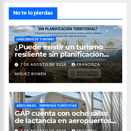
No te lo pierdas
HABLEMOS DE TURISMO
¿Puede existir un turismo
resiliente sin planificación
territorial?
7 DE AGOSTO DE 2026
FRANCISCA
MIGUEZ BOWEN
AEROLÍNEAS
EMPRESAS TURÍSTICAS
GAP cuenta con ocho salas
de lactancia en aeropuertos
de México
7 DE AGOSTO DE 2026
ENTORNO