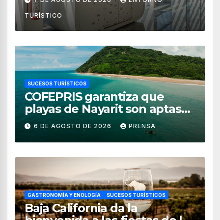
TURÍSTICO
SUCESOS TURÍSTICOS
COFEPRIS garantiza que
playas de Nayarit son aptas
para uso recreativo
6 DE AGOSTO DE 2026
PRENSA
GASTRONOMÍA Y ENOLOGÍA
SUCESOS TURÍSTICOS
Baja California da la