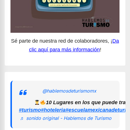
Sé parte de nuestra red de colaboradores, ¡
Da
clic aquí para más información
!
@hablemosdeturismomx
10 Lugares en los que puede trab
#turismo
#hoteleria
#escuelamexicanadeturi
♬ sonido original - Hablemos de Turismo