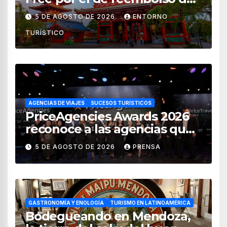
impuestos desde noviembre
5 DE AGOSTO DE 2026
ENTORNO
de 2026
TURÍSTICO
AGENCIAS DE VIAJES
SUCESOS TURÍSTICOS
PriceAgencies Awards 2026
reconoce a las agencias que
impulsan el crecimiento del
5 DE AGOSTO DE 2026
PRENSA
turismo en México
GASTRONOMÍA Y ENOLOGÍA
TURISMO EN LATINOAMÉRICA
Bodegueando en Mendoza,