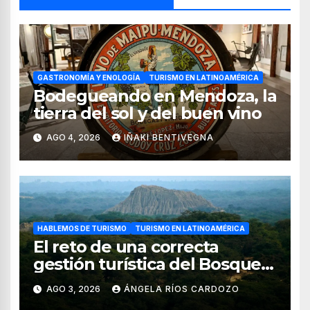
GASTRONOMÍA Y ENOLOGÍA
TURISMO EN LATINOAMÉRICA
Bodegueando en Mendoza, la
tierra del sol y del buen vino
AGO 4, 2026
IÑAKI BENTIVEGNA
HABLEMOS DE TURISMO
TURISMO EN LATINOAMÉRICA
El reto de una correcta
gestión turística del Bosque
de Pomac (en Perú)
AGO 3, 2026
ÁNGELA RÍOS CARDOZO