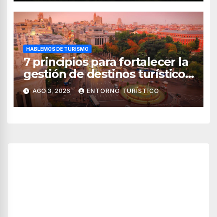
HABLEMOS DE TURISMO
7 principios para fortalecer la
gestión de destinos turísticos,
según el WTTC
AGO 3, 2026
ENTORNO TURÍSTICO