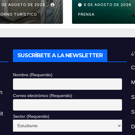
ctancia en
playas de Nayari
7 DE AGOSTO DE 2026
6 DE AGOSTO DE 2026
ropuertos de
son aptas para
éxico
uso recreativo
ORNO TURÍSTICO
PRENSA
¿
SUSCRÍBETE A LA NEWSLETTER
C
Nombre (Requerido)
M
n
Correo electrónico (Requerido)
S
S
it
Sector (Requerido)
D