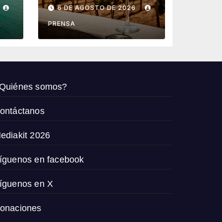
t
fiestas de la
6 DE AGOSTO DE 2026
vendimia 2026
PRENSA
Quiénes somos?
ontáctanos
ediakit 2026
íguenos en facebook
íguenos en X
onaciones