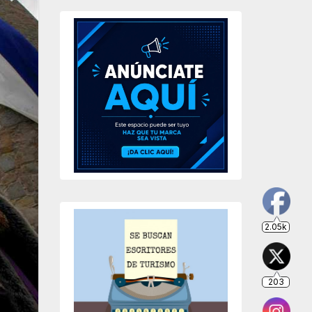
2.05k
203
649