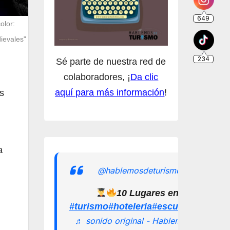
234
olor:
ievales"
Sé parte de nuestra red de
colaboradores, ¡
Da clic
aquí para más información
!
s
a
@hablemosdeturismomx
10 Lugares en los que pu
#turismo
#hoteleria
#escuelamexican
♬ sonido original - Hablemos de