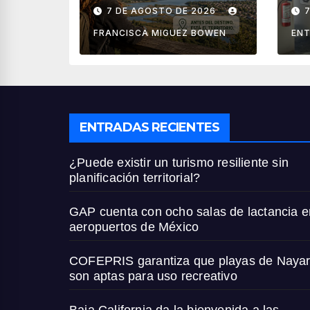
sin planificación
la
7 DE AGOSTO DE 2026
territorial?
ae
M
FRANCISCA MIGUEZ BOWEN
ENT
ENTRADAS RECIENTES
¿Puede existir un turismo resiliente sin
planificación territorial?
GAP cuenta con ocho salas de lactancia e
aeropuertos de México
COFEPRIS garantiza que playas de Nayar
son aptas para uso recreativo