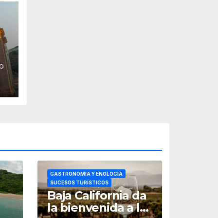
O
o
GASTRONOMÍA Y ENOLOGÍA
SUCESOS TURÍSTICOS
Baja California da
la bienvenida a las