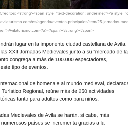
éditos: <strong><span style="text-decoration: underline;"><a style="c
w.avilaturismo.com/es/agenda/eventos-principales/item/25-jornadas-med
ener">Avilaturismo.com</a></span></strong></span>
ndrán lugar en la imponente ciudad castellana de Avila,
las XXII Jornadas Medievales junto a su “mercado de la
vento congrega a más de 100.000 espectadores,
este tipo de eventos.
 internacional de homenaje al mundo medieval, declarad
s Turístico Regional, reúne más de 250 actividades
istóricas tanto para adultos como para niños.
das Medievales de Avila se harán, si cabe, más
e numerosos países se incrementa gracias a la