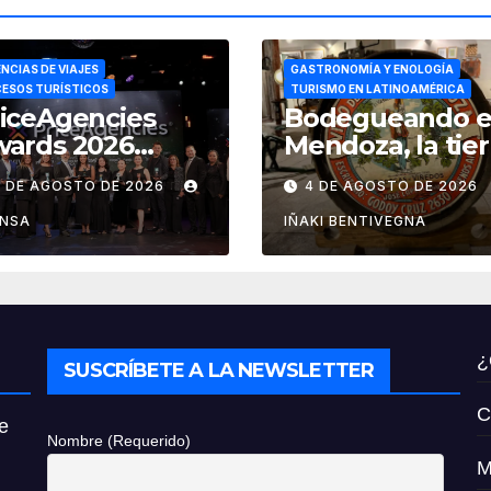
NCIAS DE VIAJES
GASTRONOMÍA Y ENOLOGÍA
ESOS TURÍSTICOS
TURISMO EN LATINOAMÉRICA
iceAgencies
Bodegueando 
wards 2026
Mendoza, la tier
conoce a las
del sol y del bu
5 DE AGOSTO DE 2026
4 DE AGOSTO DE 2026
encias que
vino
pulsan el
ENSA
IÑAKI BENTIVEGNA
ecimiento del
rismo en
éxico
¿
SUSCRÍBETE A LA NEWSLETTER
C
e
Nombre (Requerido)
M