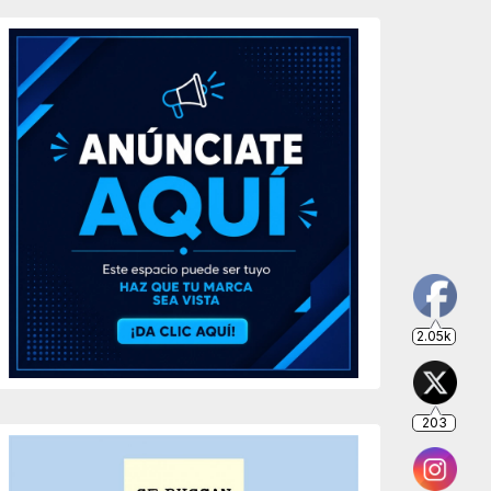
2.05k
203
649
234