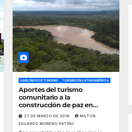
HABLEMOS DE TURISMO
TURISMO EN LATINOAMÉRICA
Aportes del turismo
comunitario a la
construcción de paz en
contextos de posconflicto
27 DE MARZO DE 2018
MILTON
EDUARDO MORENO PATIÑO