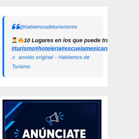
@hablemosdeturismomx
10 Lugares en los que puede trabajar un L
#turismo
#hoteleria
#escuelamexicanadeturismo
♬ sonido original - Hablemos de
Turismo