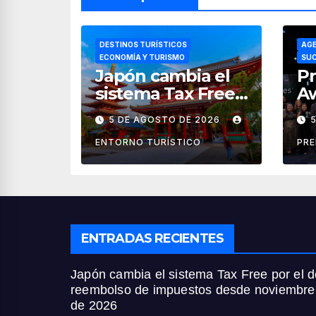
DESTINOS TURÍSTICOS
AGE
ECONOMÍA Y TURISMO
SUC
Japón cambia el
Pr
sistema Tax Free
A
por el de
re
5 DE AGOSTO DE 2026
reembolso de
ag
impuestos desde
im
ENTORNO TURÍSTICO
PR
noviembre de
cr
2026
tu
M
ENTRADAS RECIENTES
Japón cambia el sistema Tax Free por el d
reembolso de impuestos desde noviembre
de 2026