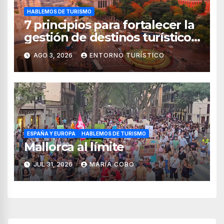
HABLEMOS DE TURISMO
7 principios para fortalecer la
gestión de destinos turísticos,
según el WTTC
AGO 3, 2026
ENTORNO TURÍSTICO
ESPAÑA Y EUROPA
HABLEMOS DE TURISMO
Mallorca al límite
JUL 31, 2026
MARÍA COBO