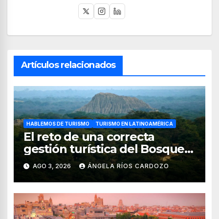
Artículos relacionados
HABLEMOS DE TURISMO
TURISMO EN LATINOAMÉRICA
El reto de una correcta
gestión turística del Bosque
de Pomac (en Perú)
AGO 3, 2026
ÁNGELA RÍOS CARDOZO