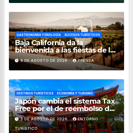
GASTRONOMÍA Y ENOLOGÍA
SUCESOS TURÍSTICOS
Baja California da la
bienvenida a las fiestas de la
vendimia 2026
6 DE AGOSTO DE 2026
PRENSA
DESTINOS TURÍSTICOS
ECONOMÍA Y TURISMO
Japón cambia el sistema Tax
Free por el de reembolso de
impuestos desde noviembre
5 DE AGOSTO DE 2026
ENTORNO
de 2026
TURÍSTICO