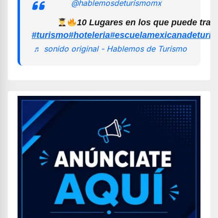
@hablemosdeturismomx
10 Lugares en los que puede trab
#turismo
#hoteleria
#escuelamexicanadeturi
♬ sonido original - Hablemos de Turismo