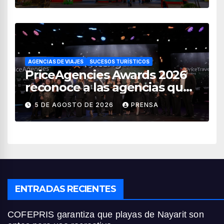
AGENCIAS DE VIAJES
SUCESOS TURÍSTICOS
PriceAgencies Awards 2026
reconoce a las agencias que
impulsan el crecimiento del
5 DE AGOSTO DE 2026
PRENSA
turismo en México
ENTRADAS RECIENTES
COFEPRIS garantiza que playas de Nayarit son