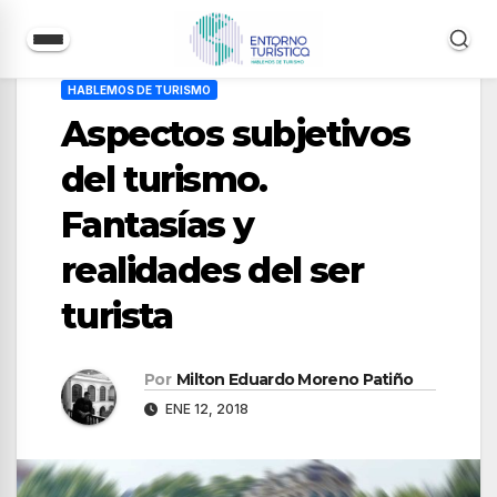
Saltar
HABLEMOS DE TURISMO
al
Aspectos subjetivos
contenido
del turismo.
Fantasías y
realidades del ser
turista
Por
Milton Eduardo Moreno Patiño
ENE 12, 2018