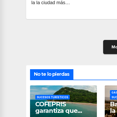
la la ciudad más…
Mo
No te lo pierdas
GAS
SUCESOS TURÍSTICOS
SUC
COFEPRIS
Ba
garantiza que
la