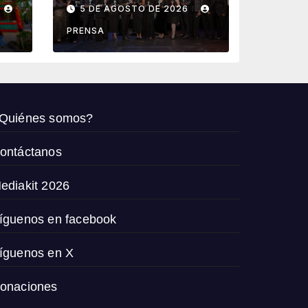
reconoce a las
5 DE AGOSTO DE 2026
agencias que
de
impulsan el
PRENSA
crecimiento del
turismo en
México
Quiénes somos?
ontáctanos
ediakit 2026
íguenos en facebook
íguenos en X
onaciones