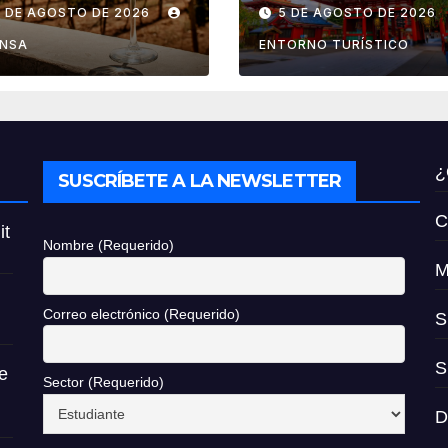
estas de la
por el de
6 DE AGOSTO DE 2026
5 DE AGOSTO DE 2026
ndimia 2026
reembolso de
impuestos des
ENSA
ENTORNO TURÍSTICO
noviembre de
2026
¿
SUSCRÍBETE A LA NEWSLETTER
C
it
Nombre (Requerido)
M
Correo electrónico (Requerido)
S
S
e
Sector (Requerido)
D