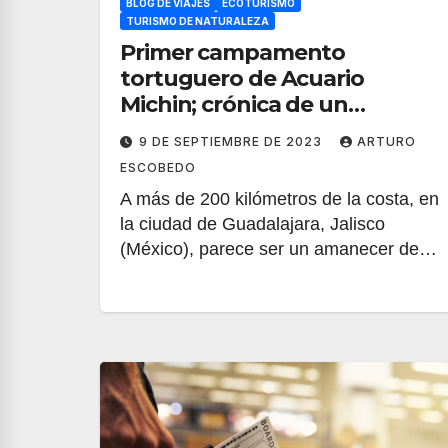
BLOG DE VIAJES
ECOTURISMO
TURISMO DE NATURALEZA
Primer campamento
tortuguero de Acuario
Michin; crónica de un
proyecto de conservación
9 DE SEPTIEMBRE DE 2023
ARTURO
ESCOBEDO
A más de 200 kilómetros de la costa, en
la ciudad de Guadalajara, Jalisco
(México), parece ser un amanecer de…