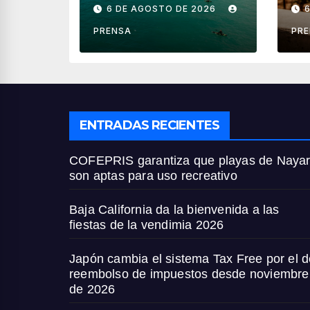
playas de Nayarit
fi
6 DE AGOSTO DE 2026
son aptas para
ve
uso recreativo
PRENSA
PR
ENTRADAS RECIENTES
COFEPRIS garantiza que playas de Nayar
son aptas para uso recreativo
Baja California da la bienvenida a las
fiestas de la vendimia 2026
Japón cambia el sistema Tax Free por el d
reembolso de impuestos desde noviembre
de 2026