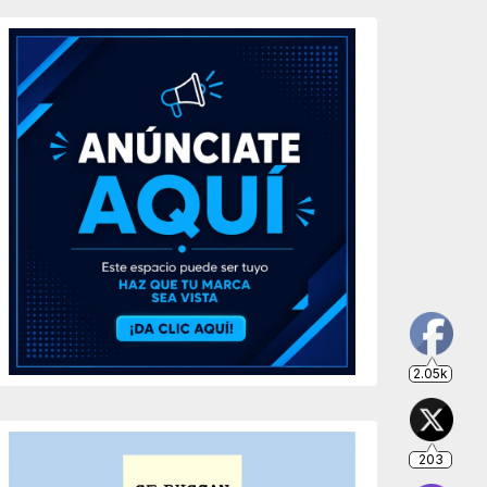
2.05k
203
649