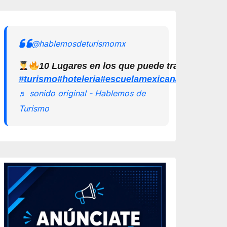
@hablemosdeturismomx
10 Lugares en los que puede trabajar un L
#turismo
#hoteleria
#escuelamexicanadeturismo
♬ sonido original - Hablemos de
Turismo