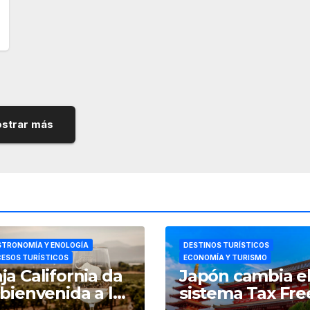
strar más
TRONOMÍA Y ENOLOGÍA
DESTINOS TURÍSTICOS
ESOS TURÍSTICOS
ECONOMÍA Y TURISMO
ja California da
Japón cambia e
 bienvenida a las
sistema Tax Fre