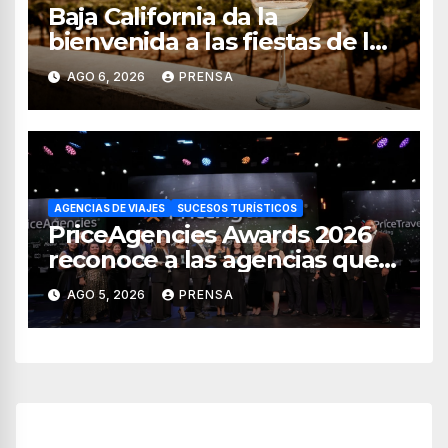
Baja California da la
bienvenida a las fiestas de la
vendimia 2026
AGO 6, 2026
PRENSA
AGENCIAS DE VIAJES
SUCESOS TURÍSTICOS
PriceAgencies Awards 2026
reconoce a las agencias que
impulsan el crecimiento del
AGO 5, 2026
PRENSA
turismo en México