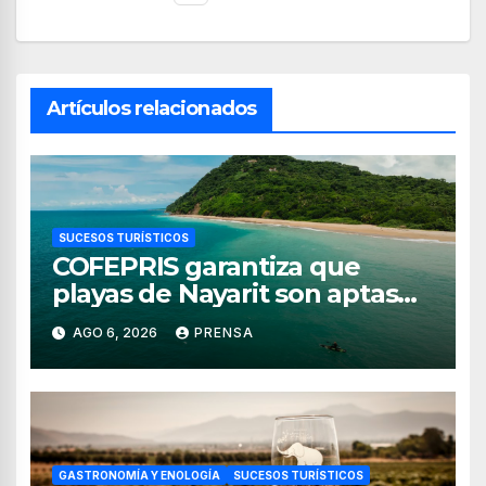
Artículos relacionados
SUCESOS TURÍSTICOS
COFEPRIS garantiza que
playas de Nayarit son aptas
para uso recreativo
AGO 6, 2026
PRENSA
GASTRONOMÍA Y ENOLOGÍA
SUCESOS TURÍSTICOS