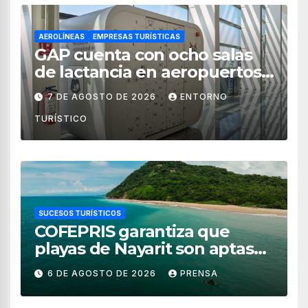
AEROLÍNEAS
EMPRESAS TURÍSTICAS
GAP cuenta con ocho salas
de lactancia en aeropuertos
de México
7 DE AGOSTO DE 2026
ENTORNO
TURÍSTICO
SUCESOS TURÍSTICOS
COFEPRIS garantiza que
playas de Nayarit son aptas
para uso recreativo
6 DE AGOSTO DE 2026
PRENSA