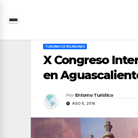
Saltar
al
contenido
TURISMO DE REUNIONES
X Congreso Inter
en Aguascalient
Por
Entorno Turístico
AGO 6, 2016