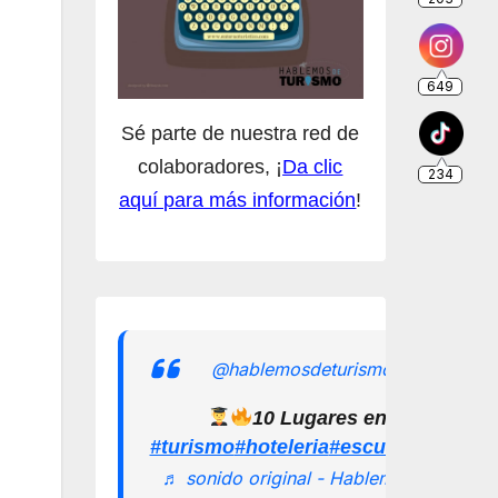
Sé parte de nuestra red de
colaboradores, ¡
Da clic
aquí para más información
!
@hablemosdeturismomx
10 Lugares en los que pu
#turismo
#hoteleria
#escuelamexican
♬ sonido original - Hablemos de