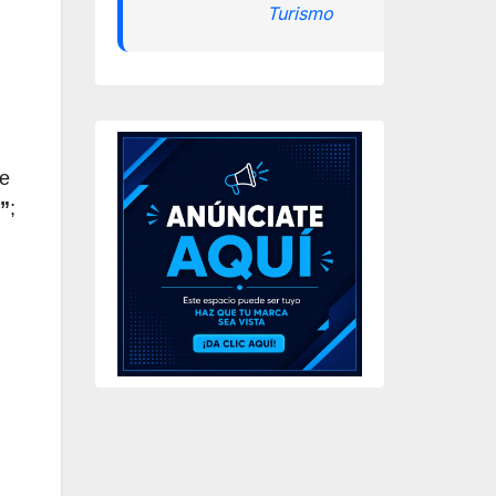
Turismo
ue
”
;