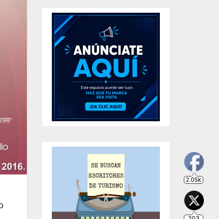
2.05k
203
649
234
o