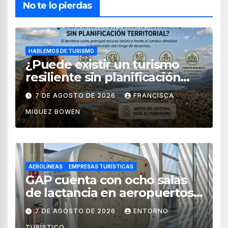
No te lo pierdas
HABLEMOS DE TURISMO
¿Puede existir un turismo
resiliente sin planificación
territorial?
7 DE AGOSTO DE 2026
FRANCISCA
MIGUEZ BOWEN
AEROLÍNEAS
EMPRESAS TURÍSTICAS
GAP cuenta con ocho salas
de lactancia en aeropuertos
de México
7 DE AGOSTO DE 2026
ENTORNO
TURÍSTICO