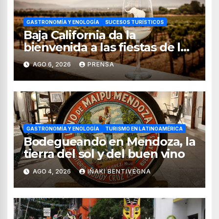
GASTRONOMÍA Y ENOLOGÍA
SUCESOS TURÍSTICOS
Baja California da la
bienvenida a las fiestas de la
vendimia 2026
AGO 6, 2026
PRENSA
GASTRONOMÍA Y ENOLOGÍA
TURISMO EN LATINOAMÉRICA
Bodegueando en Mendoza, la
tierra del sol y del buen vino
AGO 4, 2026
IÑAKI BENTIVEGNA