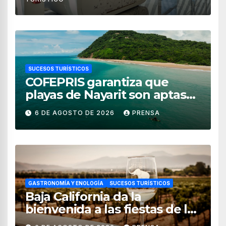
SUCESOS TURÍSTICOS
COFEPRIS garantiza que
playas de Nayarit son aptas
para uso recreativo
6 DE AGOSTO DE 2026
PRENSA
GASTRONOMÍA Y ENOLOGÍA
SUCESOS TURÍSTICOS
Baja California da la
bienvenida a las fiestas de la
vendimia 2026