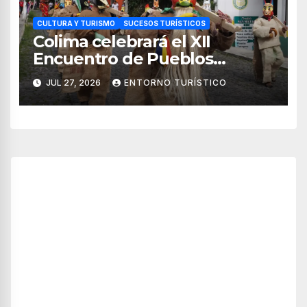
CULTURA Y TURISMO
SUCESOS TURÍSTICOS
Colima celebrará el XII
Encuentro de Pueblos
Originarios Tonelhuayo 2026
JUL 27, 2026
ENTORNO TURÍSTICO