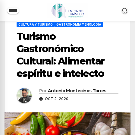
Saltar
CULTURA Y TURISMO
GASTRONOMÍA Y ENOLOGÍA
al
Turismo
contenido
Gastronómico
Cultural: Alimentar
espíritu e intelecto
Por
Antonio Montecinos Torres
OCT 2, 2020