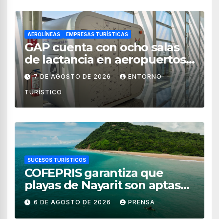
AEROLÍNEAS
EMPRESAS TURÍSTICAS
GAP cuenta con ocho salas
de lactancia en aeropuertos
de México
7 DE AGOSTO DE 2026
ENTORNO
TURÍSTICO
SUCESOS TURÍSTICOS
COFEPRIS garantiza que
playas de Nayarit son aptas
para uso recreativo
6 DE AGOSTO DE 2026
PRENSA