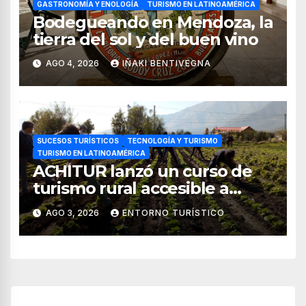
GASTRONOMÍA Y ENOLOGÍA
TURISMO EN LATINOAMÉRICA
Bodegueando en Mendoza, la
tierra del sol y del buen vino
AGO 4, 2026
IÑAKI BENTIVEGNA
SUCESOS TURÍSTICOS
TECNOLOGÍA Y TURISMO
TURISMO EN LATINOAMÉRICA
ACHITUR lanzó un curso de
turismo rural accesible a
través de WhatsApp
AGO 3, 2026
ENTORNO TURÍSTICO