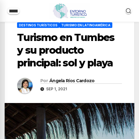
Saltar
DESTINOS TURÍSTICOS
TURISMO EN LATINOAMÉRICA
al
Turismo en Tumbes
contenido
y su producto
principal: sol y playa
Por
Ángela Ríos Cardozo
SEP 1, 2021