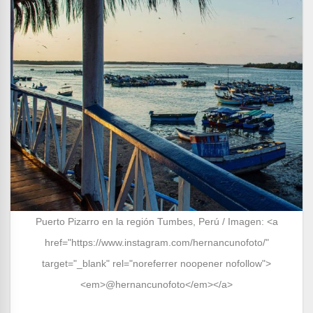
Puerto Pizarro en la región Tumbes, Perú / Imagen: <a
href="https://www.instagram.com/hernancunofoto/"
target="_blank" rel="noreferrer noopener nofollow">
<em>@hernancunofoto</em></a>