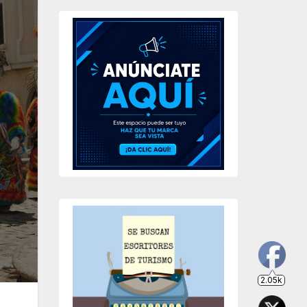
2.05k
203
649
234