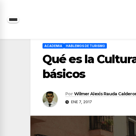
Saltar
al
contenido
ACADEMIA
HABLEMOS DE TURISMO
Qué es la Cultura
básicos
Por
Wilmer Alexis Rauda Caldero
ENE 7, 2017