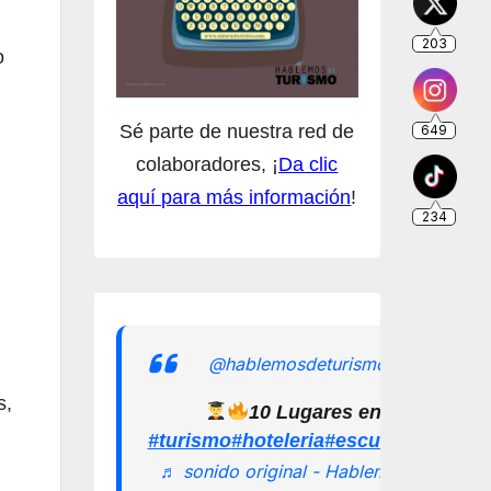
o
Sé parte de nuestra red de
colaboradores, ¡
Da clic
aquí para más información
!
@hablemosdeturismomx
s,
10 Lugares en los que pu
#turismo
#hoteleria
#escuelamexican
♬ sonido original - Hablemos de