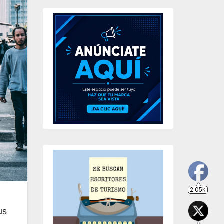
2.05k
203
649
234
us