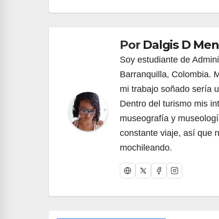
de
entradas
Por
Dalgis D Me
Soy estudiante de Administ
Barranquilla, Colombia. Me
mi trabajo soñado sería
Dentro del turismo mis in
museografía y museología
constante viaje, así que 
mochileando.