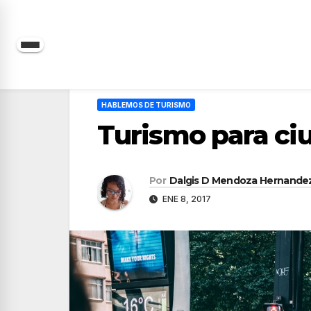
Saltar
al
contenido
HABLEMOS DE TURISMO
Turismo para ci
Por
Dalgis D Mendoza Hernande
ENE 8, 2017