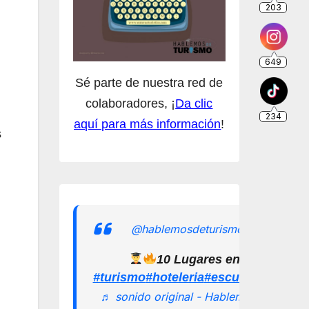
Sé parte de nuestra red de
colaboradores, ¡
Da clic
aquí para más información
!
s
@hablemosdeturismomx
10 Lugares en los que pu
#turismo
#hoteleria
#escuelamexican
♬ sonido original - Hablemos de